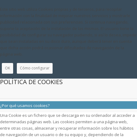
Este sitio web utiliza Cookies propias y de terceros, para recopilar
información con la finalidad de mejorar nuestros servicios y mostrarle
publicidad relacionada con sus preferencias. Si continua navegando,
supone la aceptación de la instalación de las mismas. El usuario tiene la
posibilidad de configurar su navegador pudiendo, si así lo desea, impedir
que sean instaladas en su disco duro, aunque deberá tener en cuenta
que dicha acción podrá ocasionar dificultades de navegación de la
página web.
OK
Cómo configurar
POLÍTICA DE COOKIES
¿Por qué usamos cookies?
Una Cookie es un fichero que se descarga en su ordenador al acceder a
determinadas páginas web. Las cookies permiten a una página web,
entre otras cosas, almacenar y recuperar información sobre los hábitos
de navegación de un usuario o de su equipo y, dependiendo de la