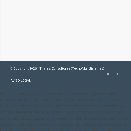
© Copyright 2026 - Tharsis Consultores (TecnoMur Sistemas)
AVISO LEGAL
Este sitio web utiliza Cookies propias y de terceros, para recopilar
información con la finalidad de mejorar nuestros servicios y mostrarle
publicidad relacionada con sus preferencias. Si continua navegando,
supone la aceptación de la instalación de las mismas. El usuario tiene la
posibilidad de configurar su navegador pudiendo, si así lo desea, impedir
que sean instaladas en su disco duro, aunque deberá tener en cuenta
que dicha acción podrá ocasionar dificultades de navegación de la