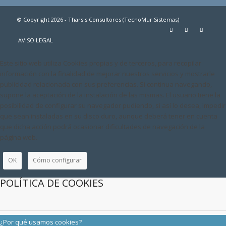
© Copyright 2026 - Tharsis Consultores (TecnoMur Sistemas)
AVISO LEGAL
Este sitio web utiliza Cookies propias y de terceros, para recopilar
información con la finalidad de mejorar nuestros servicios y mostrarle
publicidad relacionada con sus preferencias. Si continua navegando,
supone la aceptación de la instalación de las mismas. El usuario tiene la
posibilidad de configurar su navegador pudiendo, si así lo desea, impedir
que sean instaladas en su disco duro, aunque deberá tener en cuenta
que dicha acción podrá ocasionar dificultades de navegación de la
página web.
OK
Cómo configurar
POLÍTICA DE COOKIES
¿Por qué usamos cookies?