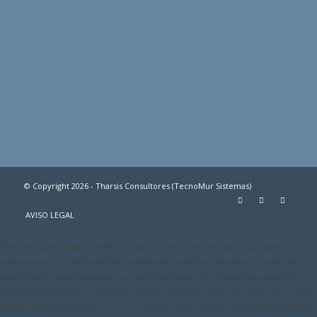
© Copyright 2026 - Tharsis Consultores (TecnoMur Sistemas)
AVISO LEGAL
Este sitio web utiliza Cookies propias y de terceros, para recopilar
información con la finalidad de mejorar nuestros servicios y mostrarle
publicidad relacionada con sus preferencias. Si continua navegando,
supone la aceptación de la instalación de las mismas. El usuario tiene la
posibilidad de configurar su navegador pudiendo, si así lo desea, impedir