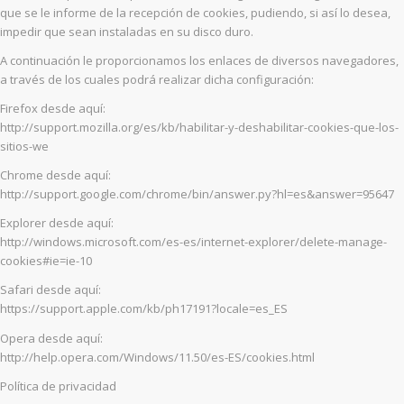
que se le informe de la recepción de cookies, pudiendo, si así lo desea,
impedir que sean instaladas en su disco duro.
A continuación le proporcionamos los enlaces de diversos navegadores,
a través de los cuales podrá realizar dicha configuración:
Firefox desde aquí:
http://support.mozilla.org/es/kb/habilitar-y-deshabilitar-cookies-que-los-
sitios-we
Chrome desde aquí:
http://support.google.com/chrome/bin/answer.py?hl=es&answer=95647
Explorer desde aquí:
http://windows.microsoft.com/es-es/internet-explorer/delete-manage-
cookies#ie=ie-10
Safari desde aquí:
https://support.apple.com/kb/ph17191?locale=es_ES
Opera desde aquí:
http://help.opera.com/Windows/11.50/es-ES/cookies.html
Política de privacidad