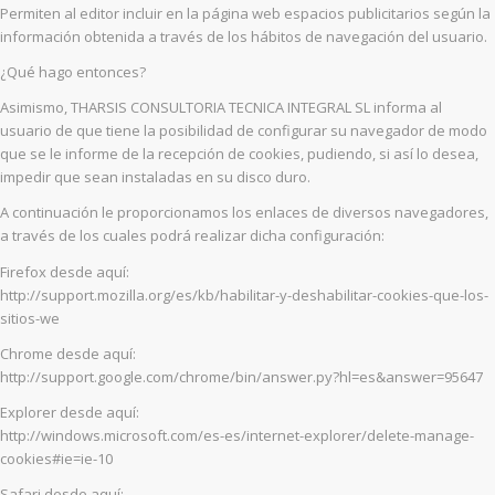
Permiten al editor incluir en la página web espacios publicitarios según la
información obtenida a través de los hábitos de navegación del usuario.
¿Qué hago entonces?
Asimismo, THARSIS CONSULTORIA TECNICA INTEGRAL SL informa al
usuario de que tiene la posibilidad de configurar su navegador de modo
que se le informe de la recepción de cookies, pudiendo, si así lo desea,
impedir que sean instaladas en su disco duro.
A continuación le proporcionamos los enlaces de diversos navegadores,
a través de los cuales podrá realizar dicha configuración:
Firefox desde aquí:
http://support.mozilla.org/es/kb/habilitar-y-deshabilitar-cookies-que-los-
sitios-we
Chrome desde aquí:
http://support.google.com/chrome/bin/answer.py?hl=es&answer=95647
Explorer desde aquí:
http://windows.microsoft.com/es-es/internet-explorer/delete-manage-
cookies#ie=ie-10
Safari desde aquí: