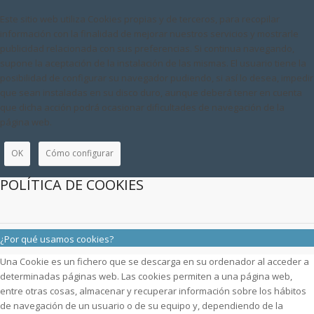
Este sitio web utiliza Cookies propias y de terceros, para recopilar
información con la finalidad de mejorar nuestros servicios y mostrarle
publicidad relacionada con sus preferencias. Si continua navegando,
supone la aceptación de la instalación de las mismas. El usuario tiene la
posibilidad de configurar su navegador pudiendo, si así lo desea, impedir
que sean instaladas en su disco duro, aunque deberá tener en cuenta
que dicha acción podrá ocasionar dificultades de navegación de la
página web.
OK
Cómo configurar
POLÍTICA DE COOKIES
¿Por qué usamos cookies?
Una Cookie es un fichero que se descarga en su ordenador al acceder a
determinadas páginas web. Las cookies permiten a una página web,
entre otras cosas, almacenar y recuperar información sobre los hábitos
de navegación de un usuario o de su equipo y, dependiendo de la