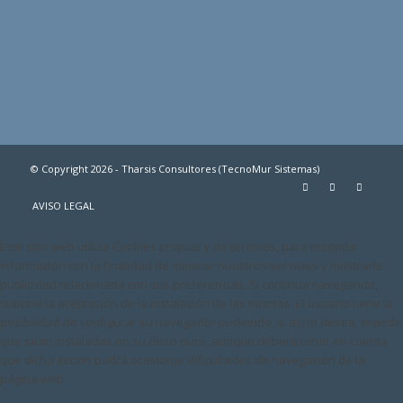
© Copyright 2026 - Tharsis Consultores (TecnoMur Sistemas)
AVISO LEGAL
Este sitio web utiliza Cookies propias y de terceros, para recopilar
información con la finalidad de mejorar nuestros servicios y mostrarle
publicidad relacionada con sus preferencias. Si continua navegando,
supone la aceptación de la instalación de las mismas. El usuario tiene la
posibilidad de configurar su navegador pudiendo, si así lo desea, impedir
que sean instaladas en su disco duro, aunque deberá tener en cuenta
que dicha acción podrá ocasionar dificultades de navegación de la
página web.