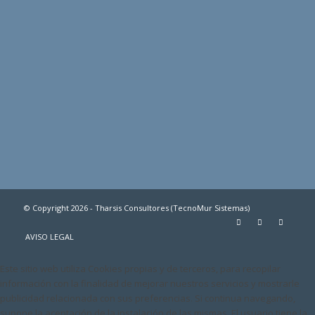
© Copyright 2026 - Tharsis Consultores (TecnoMur Sistemas)
AVISO LEGAL
Este sitio web utiliza Cookies propias y de terceros, para recopilar
información con la finalidad de mejorar nuestros servicios y mostrarle
publicidad relacionada con sus preferencias. Si continua navegando,
supone la aceptación de la instalación de las mismas. El usuario tiene la