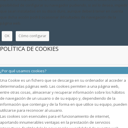
posibilidad de configurar su navegador pudiendo, si así lo desea, impedir
que sean instaladas en su disco duro, aunque deberá tener en cuenta
que dicha acción podrá ocasionar dificultades de navegación de la
página web.
OK
Cómo configurar
POLÍTICA DE COOKIES
¿Por qué usamos cookies?
Una Cookie es un fichero que se descarga en su ordenador al acceder a
determinadas páginas web. Las cookies permiten a una página web,
entre otras cosas, almacenar y recuperar información sobre los hábitos
de navegación de un usuario o de su equipo y, dependiendo de la
información que contenga y de la forma en que utilice su equipo, pueden
utilizarse para reconocer al usuario.
Las cookies son esenciales para el funcionamiento de internet,
aportando innumerables ventajas en la prestación de servicios