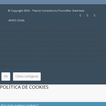
© Copyright 2026 - Tharsis Consultores (TecnoMur Sistemas)
AVISO LEGAL
Este sitio web utiliza Cookies propias y de terceros, para recopilar
información con la finalidad de mejorar nuestros servicios y mostrarle
publicidad relacionada con sus preferencias. Si continua navegando,
supone la aceptación de la instalación de las mismas. El usuario tiene la
posibilidad de configurar su navegador pudiendo, si así lo desea, impedir
que sean instaladas en su disco duro, aunque deberá tener en cuenta
que dicha acción podrá ocasionar dificultades de navegación de la
página web.
OK
Cómo configurar
POLÍTICA DE COOKIES
¿Por qué usamos cookies?