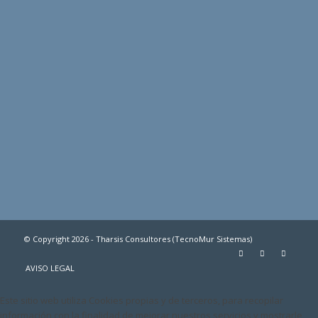
© Copyright 2026 - Tharsis Consultores (TecnoMur Sistemas)
AVISO LEGAL
Este sitio web utiliza Cookies propias y de terceros, para recopilar
información con la finalidad de mejorar nuestros servicios y mostrarle