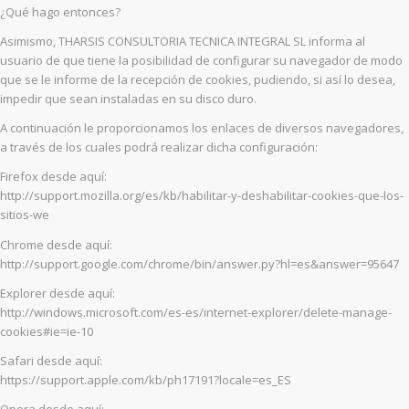
¿Qué hago entonces?
Asimismo, THARSIS CONSULTORIA TECNICA INTEGRAL SL informa al
usuario de que tiene la posibilidad de configurar su navegador de modo
que se le informe de la recepción de cookies, pudiendo, si así lo desea,
impedir que sean instaladas en su disco duro.
A continuación le proporcionamos los enlaces de diversos navegadores,
a través de los cuales podrá realizar dicha configuración:
Firefox desde aquí:
http://support.mozilla.org/es/kb/habilitar-y-deshabilitar-cookies-que-los-
sitios-we
Chrome desde aquí:
http://support.google.com/chrome/bin/answer.py?hl=es&answer=95647
Explorer desde aquí:
http://windows.microsoft.com/es-es/internet-explorer/delete-manage-
cookies#ie=ie-10
Safari desde aquí:
https://support.apple.com/kb/ph17191?locale=es_ES
Opera desde aquí: