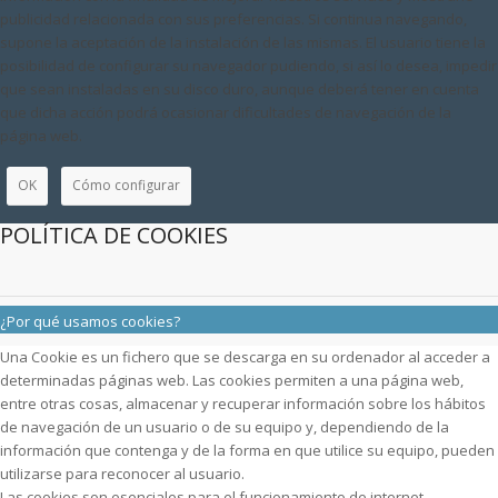
publicidad relacionada con sus preferencias. Si continua navegando,
supone la aceptación de la instalación de las mismas. El usuario tiene la
posibilidad de configurar su navegador pudiendo, si así lo desea, impedir
que sean instaladas en su disco duro, aunque deberá tener en cuenta
que dicha acción podrá ocasionar dificultades de navegación de la
página web.
OK
Cómo configurar
POLÍTICA DE COOKIES
¿Por qué usamos cookies?
Una Cookie es un fichero que se descarga en su ordenador al acceder a
determinadas páginas web. Las cookies permiten a una página web,
entre otras cosas, almacenar y recuperar información sobre los hábitos
de navegación de un usuario o de su equipo y, dependiendo de la
información que contenga y de la forma en que utilice su equipo, pueden
utilizarse para reconocer al usuario.
Las cookies son esenciales para el funcionamiento de internet,