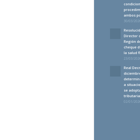
condicion
procedim
ambos po
30/03/2026
Resolució
Director 
Región de
cheque d
la salud 
23/03/2026
Real Decr
diciembre
determin
a situaci
se adopt
tributari
02/01/2026