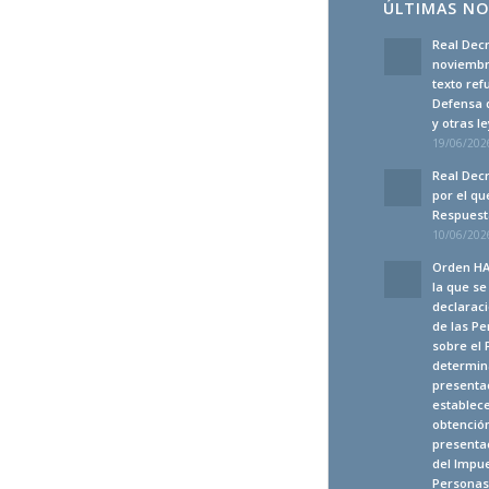
ÚLTIMAS NO
Real Decr
noviembre
texto ref
Defensa 
y otras 
19/06/2026
Real Decr
por el qu
Respuesta
10/06/2026
Orden HA
la que s
declaraci
de las Pe
sobre el 
determina
presenta
establec
obtención
presentac
del Impue
Personas 