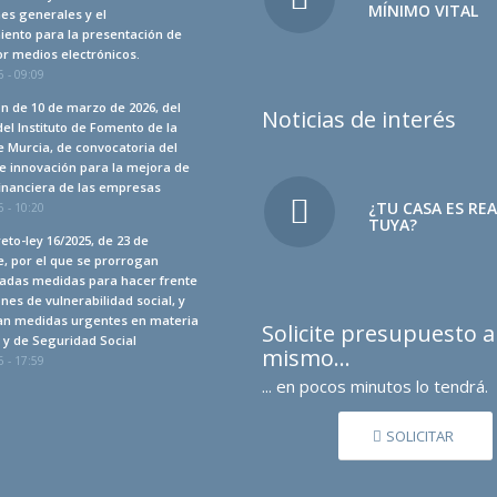
MÍNIMO VITAL
es generales y el
iento para la presentación de
r medios electrónicos.
 - 09:09
n de 10 de marzo de 2026, del
Noticias de interés
del Instituto de Fomento de la
 Murcia, de convocatoria del
e innovación para la mejora de
financiera de las empresas
¿TU CASA ES RE
 - 10:20
TUYA?
eto-ley 16/2025, de 23 de
, por el que se prorrogan
adas medidas para hacer frente
ones de vulnerabilidad social, y
an medidas urgentes en materia
Solicite presupuesto 
a y de Seguridad Social
mismo…
 - 17:59
... en pocos minutos lo tendrá.
SOLICITAR