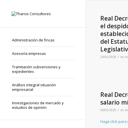
Real Decr
el despid
estableci
Administración de fincas
del Estat
Legislati
Asesoría empresas
/
24/02/2020
en
A
Tramitación subvenciones y
expedientes
Análisis integral situación
empresarial
Real Decr
salario m
Investigaciones de mercado y
estudios de opinión
/
06/02/2020
en
A
Haga click para