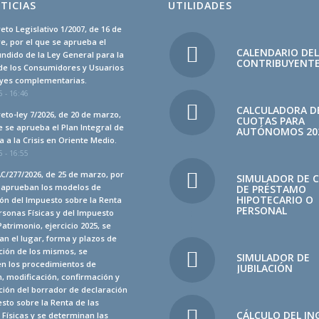
TICIAS
UTILIDADES
eto Legislativo 1/2007, de 16 de
, por el que se aprueba el
CALENDARIO DE
undido de la Ley General para la
CONTRIBUYENT
de los Consumidores y Usuarios
leyes complementarias.
 - 16:46
CALCULADORA D
eto-ley 7/2026, de 20 de marzo,
CUOTAS PARA
e se aprueba el Plan Integral de
AUTÓNOMOS 20
 a la Crisis en Oriente Medio.
 - 16:55
C/277/2026, de 25 de marzo, por
SIMULADOR DE 
e aprueban los modelos de
DE PRÉSTAMO
HIPOTECARIO O
ón del Impuesto sobre la Renta
PERSONAL
rsonas Físicas y del Impuesto
Patrimonio, ejercicio 2025, se
n el lugar, forma y plazos de
ción de los mismos, se
SIMULADOR DE
en los procedimientos de
JUBILACIÓN
, modificación, confirmación y
ión del borrador de declaración
sto sobre la Renta de las
CÁLCULO DEL IN
Físicas y se determinan las