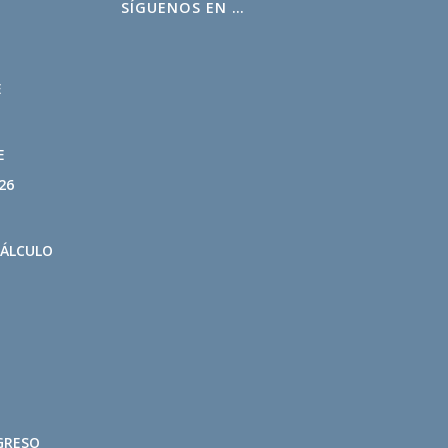
SÍGUENOS EN …
L
E
E
26
CÁLCULO
GRESO