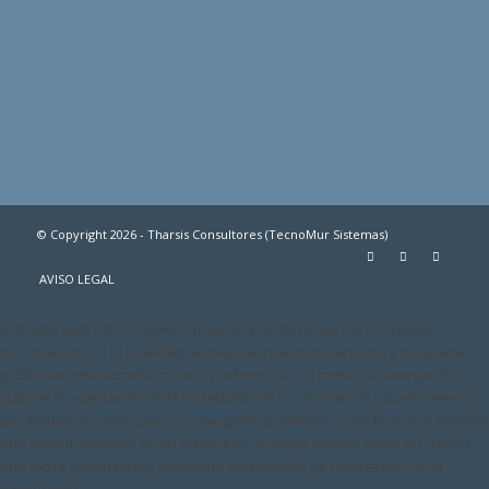
© Copyright 2026 - Tharsis Consultores (TecnoMur Sistemas)
AVISO LEGAL
Este sitio web utiliza Cookies propias y de terceros, para recopilar
información con la finalidad de mejorar nuestros servicios y mostrarle
publicidad relacionada con sus preferencias. Si continua navegando,
supone la aceptación de la instalación de las mismas. El usuario tiene la
posibilidad de configurar su navegador pudiendo, si así lo desea, impedir
que sean instaladas en su disco duro, aunque deberá tener en cuenta
que dicha acción podrá ocasionar dificultades de navegación de la