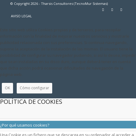
© Copyright 2026 - Tharsis Consultores (TecnoMur Sistemas)
AVISO LEGAL
Este sitio web utiliza Cookies propias y de terceros, para recopilar
información con la finalidad de mejorar nuestros servicios y mostrarle
publicidad relacionada con sus preferencias. Si continua navegando,
supone la aceptación de la instalación de las mismas. El usuario tiene la
posibilidad de configurar su navegador pudiendo, si así lo desea, impedir
que sean instaladas en su disco duro, aunque deberá tener en cuenta
que dicha acción podrá ocasionar dificultades de navegación de la
página web.
OK
Cómo configurar
POLÍTICA DE COOKIES
¿Por qué usamos cookies?
Una Cookie es un fichero que se descarga en su ordenador al acceder a