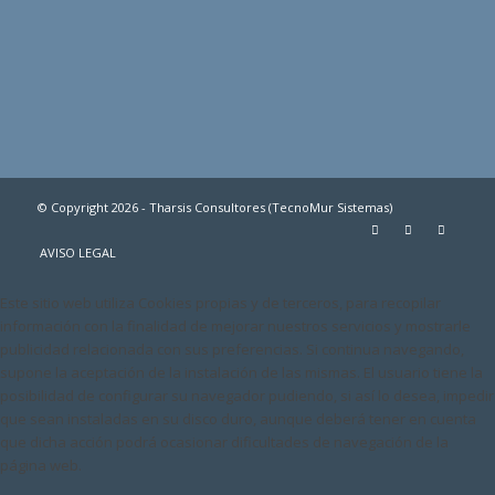
© Copyright 2026 - Tharsis Consultores (TecnoMur Sistemas)
AVISO LEGAL
Este sitio web utiliza Cookies propias y de terceros, para recopilar
información con la finalidad de mejorar nuestros servicios y mostrarle
publicidad relacionada con sus preferencias. Si continua navegando,
supone la aceptación de la instalación de las mismas. El usuario tiene la
posibilidad de configurar su navegador pudiendo, si así lo desea, impedir
que sean instaladas en su disco duro, aunque deberá tener en cuenta
que dicha acción podrá ocasionar dificultades de navegación de la
página web.