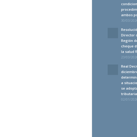
condicion
procedim
ambos po
30/03/2026
Resolució
Director 
Región de
cheque d
la salud 
23/03/2026
Real Decr
diciembre
determin
a situaci
se adopt
tributari
02/01/2026