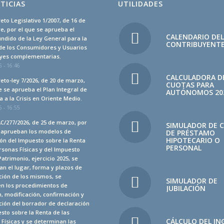
TICIAS
UTILIDADES
eto Legislativo 1/2007, de 16 de
, por el que se aprueba el
CALENDARIO DE
undido de la Ley General para la
CONTRIBUYENT
de los Consumidores y Usuarios
leyes complementarias.
 - 16:46
CALCULADORA D
eto-ley 7/2026, de 20 de marzo,
CUOTAS PARA
e se aprueba el Plan Integral de
AUTÓNOMOS 20
 a la Crisis en Oriente Medio.
 - 16:55
C/277/2026, de 25 de marzo, por
SIMULADOR DE 
e aprueban los modelos de
DE PRÉSTAMO
HIPOTECARIO O
ón del Impuesto sobre la Renta
PERSONAL
rsonas Físicas y del Impuesto
Patrimonio, ejercicio 2025, se
n el lugar, forma y plazos de
ción de los mismos, se
SIMULADOR DE
en los procedimientos de
JUBILACIÓN
, modificación, confirmación y
ión del borrador de declaración
sto sobre la Renta de las
CÁLCULO DEL IN
Físicas y se determinan las