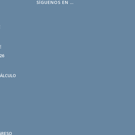
SÍGUENOS EN …
L
E
E
26
CÁLCULO
GRESO