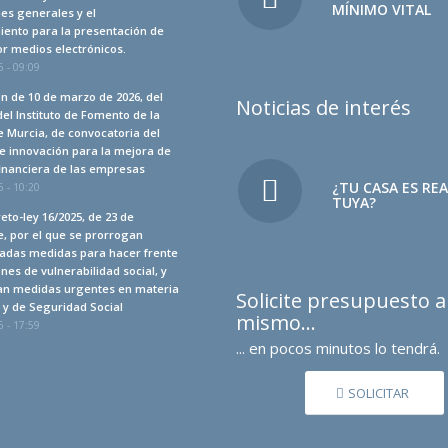
MÍNIMO VITAL
es generales y el
iento para la presentación de
r medios electrónicos.
 - 09:09
n de 10 de marzo de 2026, del
Noticias de interés
del Instituto de Fomento de la
 Murcia, de convocatoria del
e innovación para la mejora de
financiera de las empresas
¿TU CASA ES RE
 - 10:20
TUYA?
eto-ley 16/2025, de 23 de
, por el que se prorrogan
adas medidas para hacer frente
ones de vulnerabilidad social, y
an medidas urgentes en materia
Solicite presupuesto 
a y de Seguridad Social
mismo…
 - 17:59
... en pocos minutos lo tendrá.
SOLICITAR