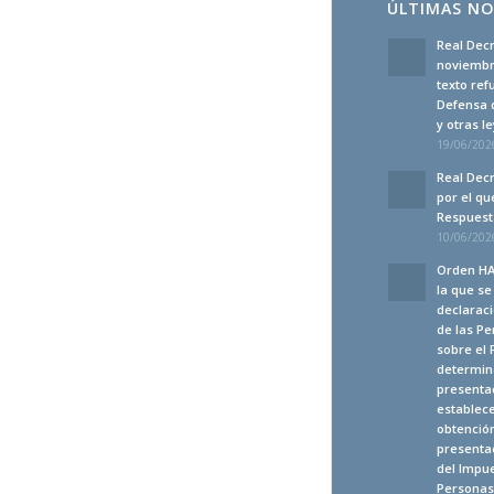
ÚLTIMAS NO
Real Decr
noviembre
texto ref
Defensa 
y otras 
19/06/2026
Real Decr
por el qu
Respuesta
10/06/2026
Orden HA
la que s
declaraci
de las Pe
sobre el 
determina
presenta
establec
obtención
presentac
del Impue
Personas 