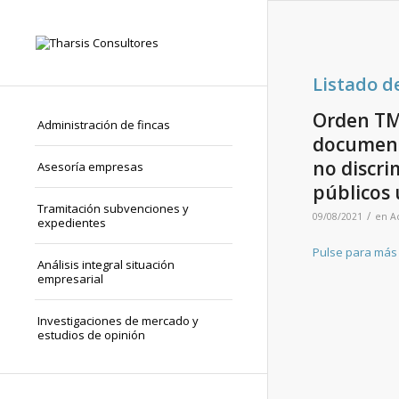
Listado d
Orden TMA
Administración de fincas
documento
no discri
Asesoría empresas
públicos
Tramitación subvenciones y
/
09/08/2021
en
A
expedientes
Pulse para más
Análisis integral situación
empresarial
Investigaciones de mercado y
estudios de opinión