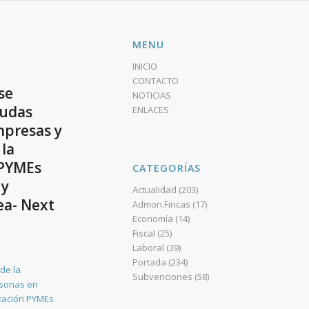
MENU
INICIO
CONTACTO
se
NOTICIAS
yudas
ENLACES
mpresas y
 la
 PYMEs
CATEGORÍAS
 y
Actualidad
(203)
ea- Next
Admon.Fincas
(17)
Economía
(14)
Fiscal
(25)
Laboral
(39)
Portada
(234)
de la
Subvenciones
(58)
rsonas en
ización PYMEs