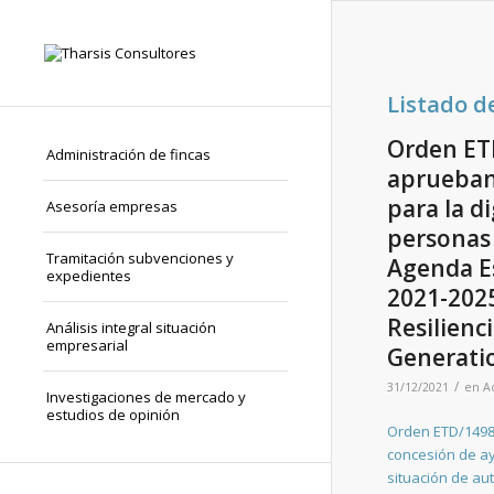
Listado d
Orden ETD
Administración de fincas
aprueban 
para la d
Asesoría empresas
personas 
Tramitación subvenciones y
Agenda Es
expedientes
2021-2025
Resilienc
Análisis integral situación
empresarial
Generatio
/
31/12/2021
en
A
Investigaciones de mercado y
estudios de opinión
Orden ETD/1498/
concesión de a
situación de au