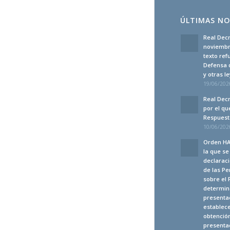
ÚLTIMAS NO
Real Decr
noviembre
texto ref
Defensa 
y otras 
19/06/2026
Real Decr
por el qu
Respuesta
10/06/2026
Orden HA
la que s
declaraci
de las Pe
sobre el 
determina
presenta
establec
obtención
presentac