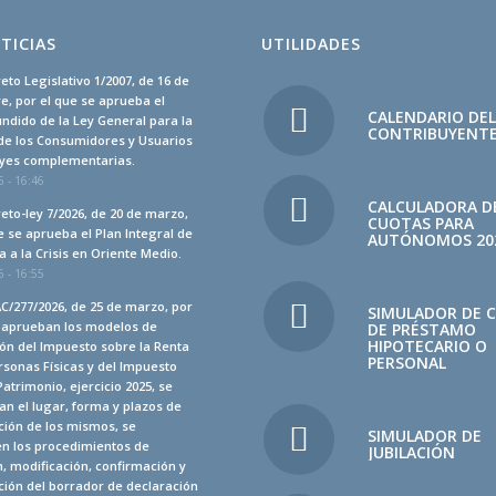
TICIAS
UTILIDADES
eto Legislativo 1/2007, de 16 de
, por el que se aprueba el
CALENDARIO DE
undido de la Ley General para la
CONTRIBUYENT
de los Consumidores y Usuarios
leyes complementarias.
 - 16:46
CALCULADORA D
eto-ley 7/2026, de 20 de marzo,
CUOTAS PARA
e se aprueba el Plan Integral de
AUTÓNOMOS 20
 a la Crisis en Oriente Medio.
 - 16:55
C/277/2026, de 25 de marzo, por
SIMULADOR DE 
e aprueban los modelos de
DE PRÉSTAMO
HIPOTECARIO O
ón del Impuesto sobre la Renta
PERSONAL
rsonas Físicas y del Impuesto
Patrimonio, ejercicio 2025, se
n el lugar, forma y plazos de
ción de los mismos, se
SIMULADOR DE
en los procedimientos de
JUBILACIÓN
, modificación, confirmación y
ión del borrador de declaración