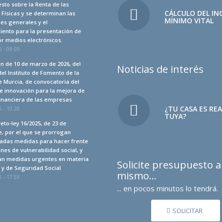
sto sobre la Renta de las
CÁLCULO DEL IN
Físicas y se determinan las
MÍNIMO VITAL
es generales y el
iento para la presentación de
r medios electrónicos.
 - 09:09
n de 10 de marzo de 2026, del
Noticias de interés
del Instituto de Fomento de la
 Murcia, de convocatoria del
e innovación para la mejora de
financiera de las empresas
¿TU CASA ES RE
 - 10:20
TUYA?
eto-ley 16/2025, de 23 de
, por el que se prorrogan
adas medidas para hacer frente
ones de vulnerabilidad social, y
an medidas urgentes en materia
Solicite presupuesto 
a y de Seguridad Social
mismo…
 - 17:59
... en pocos minutos lo tendrá.
SOLICITAR