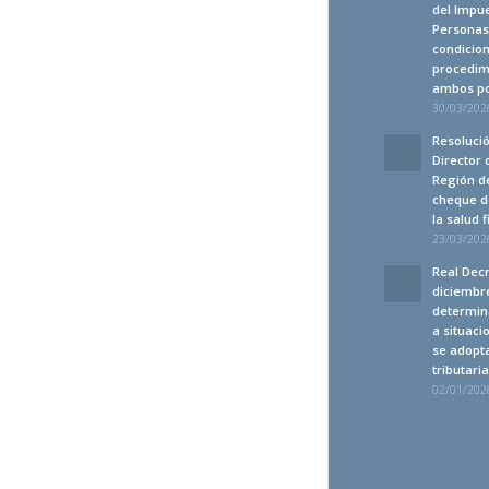
del Impue
Personas 
condicion
procedim
ambos po
30/03/2026
Resolució
Director 
Región de
cheque d
la salud 
23/03/2026
Real Decr
diciembre
determin
a situaci
se adopt
tributari
02/01/2026