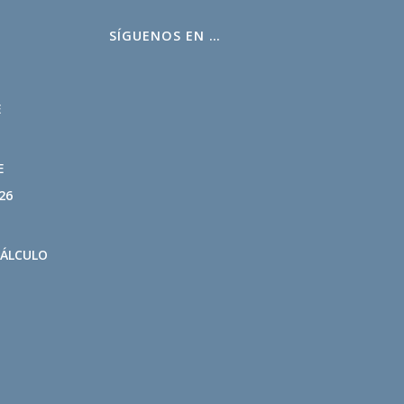
SÍGUENOS EN …
L
E
E
26
CÁLCULO