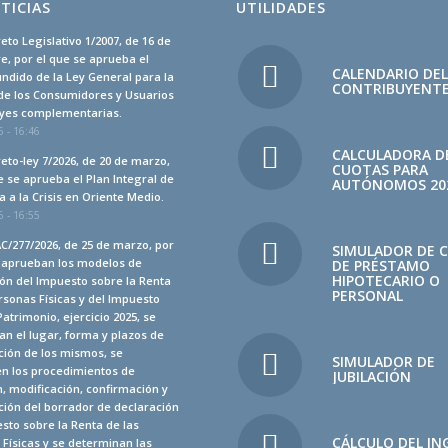
TICIAS
UTILIDADES
eto Legislativo 1/2007, de 16 de
, por el que se aprueba el
CALENDARIO DE
undido de la Ley General para la
CONTRIBUYENT
de los Consumidores y Usuarios
leyes complementarias.
 - 16:46
CALCULADORA D
eto-ley 7/2026, de 20 de marzo,
CUOTAS PARA
e se aprueba el Plan Integral de
AUTÓNOMOS 20
 a la Crisis en Oriente Medio.
 - 16:55
C/277/2026, de 25 de marzo, por
SIMULADOR DE 
e aprueban los modelos de
DE PRÉSTAMO
HIPOTECARIO O
ón del Impuesto sobre la Renta
PERSONAL
rsonas Físicas y del Impuesto
Patrimonio, ejercicio 2025, se
n el lugar, forma y plazos de
ción de los mismos, se
SIMULADOR DE
en los procedimientos de
JUBILACIÓN
, modificación, confirmación y
ión del borrador de declaración
sto sobre la Renta de las
CÁLCULO DEL IN
Físicas y se determinan las