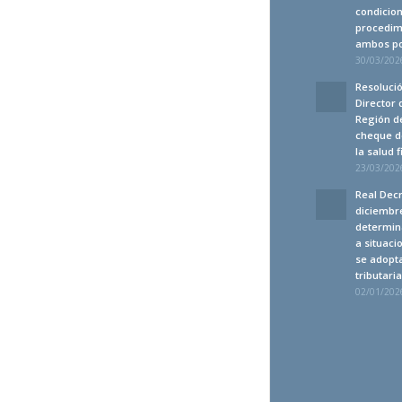
condicion
procedim
ambos po
30/03/2026
Resolució
Director 
Región de
cheque d
la salud 
23/03/2026
Real Decr
diciembre
determin
a situaci
se adopt
tributari
02/01/2026