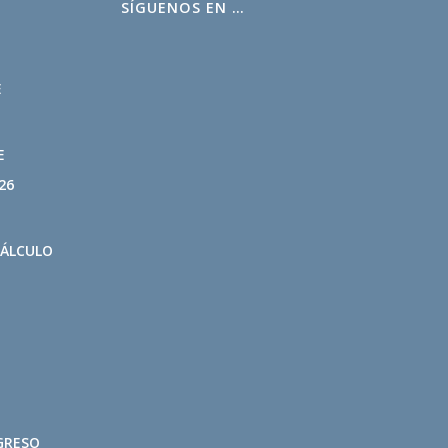
SÍGUENOS EN …
L
E
E
26
CÁLCULO
GRESO