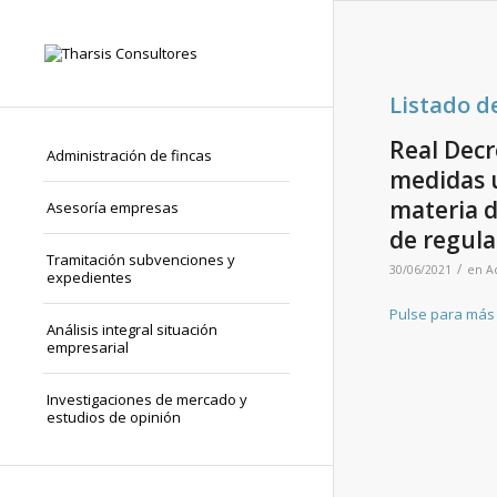
Listado d
Real Decr
Administración de fincas
medidas u
materia d
Asesoría empresas
de regulac
Tramitación subvenciones y
/
30/06/2021
en
A
expedientes
Pulse para más 
Análisis integral situación
empresarial
Investigaciones de mercado y
estudios de opinión