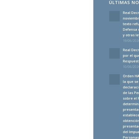
ÚLTIMAS NO
Real Decr
noviembre
texto ref
Defensa 
y otras 
19/06/2026
Real Decr
por el qu
Respuesta
10/06/2026
Orden HA
la que s
declaraci
de las Pe
sobre el 
determina
presenta
establec
obtención
presentac
del Impue
Personas 