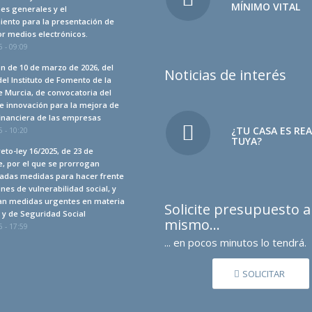
MÍNIMO VITAL
es generales y el
iento para la presentación de
r medios electrónicos.
 - 09:09
n de 10 de marzo de 2026, del
Noticias de interés
del Instituto de Fomento de la
 Murcia, de convocatoria del
e innovación para la mejora de
financiera de las empresas
¿TU CASA ES RE
 - 10:20
TUYA?
eto-ley 16/2025, de 23 de
, por el que se prorrogan
adas medidas para hacer frente
ones de vulnerabilidad social, y
an medidas urgentes en materia
Solicite presupuesto 
a y de Seguridad Social
mismo…
 - 17:59
... en pocos minutos lo tendrá.
SOLICITAR