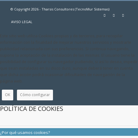
© Copyright 2026 - Tharsis Consultores (TecnoMur Sistemas)
AVISO LEGAL
Este sitio web utiliza Cookies propias y de terceros, para recopilar
información con la finalidad de mejorar nuestros servicios y mostrarle
publicidad relacionada con sus preferencias. Si continua navegando,
supone la aceptación de la instalación de las mismas. El usuario tiene la
posibilidad de configurar su navegador pudiendo, si así lo desea, impedir
que sean instaladas en su disco duro, aunque deberá tener en cuenta
que dicha acción podrá ocasionar dificultades de navegación de la
página web.
OK
Cómo configurar
POLÍTICA DE COOKIES
¿Por qué usamos cookies?