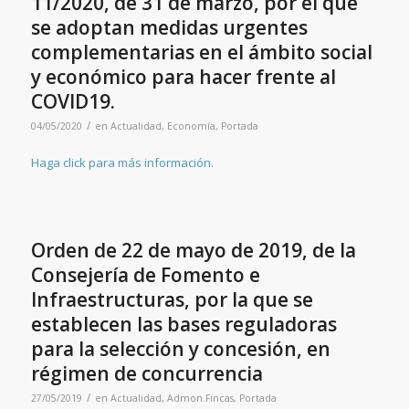
11/2020, de 31 de marzo, por el que
se adoptan medidas urgentes
complementarias en el ámbito social
y económico para hacer frente al
COVID19.
/
04/05/2020
en
Actualidad
,
Economía
,
Portada
Haga click para más información.
Orden de 22 de mayo de 2019, de la
Consejería de Fomento e
Infraestructuras, por la que se
establecen las bases reguladoras
para la selección y concesión, en
régimen de concurrencia
/
27/05/2019
en
Actualidad
,
Admon.Fincas
,
Portada