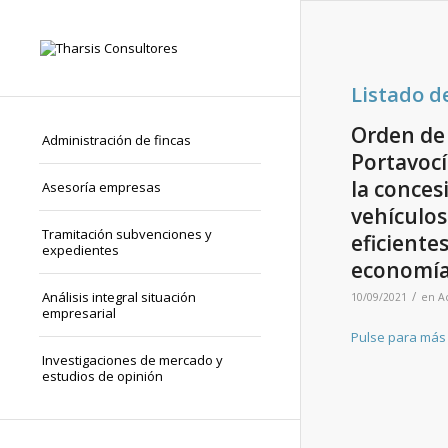
Listado d
Orden de 
Administración de fincas
Portavocí
la conces
Asesoría empresas
vehículos
Tramitación subvenciones y
eficiente
expedientes
economía 
Análisis integral situación
/
10/09/2021
en
A
empresarial
Pulse para más
Investigaciones de mercado y
estudios de opinión