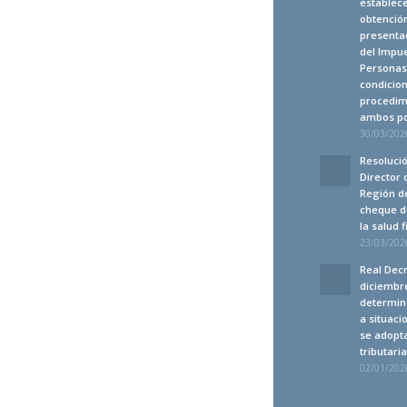
establec
obtención
presentac
del Impue
Personas 
condicion
procedim
ambos po
30/03/2026
Resolució
Director 
Región de
cheque d
la salud 
23/03/2026
Real Decr
diciembre
determin
a situaci
se adopt
tributari
02/01/2026