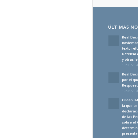
ÚLTIMAS NO
Real Decr
noviembre
texto ref
Defensa 
y otras 
19/06/2026
Real Decr
por el qu
Respuesta
10/06/2026
Orden HA
la que s
declaraci
de las Pe
sobre el 
determina
presenta