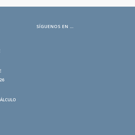
SÍGUENOS EN …
L
E
E
26
CÁLCULO