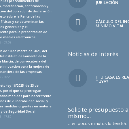
en los procedimientos de
JUBILACIÓN
, modificación, confirmación y
ión del borrador de declaración
sto sobre la Renta de las
CÁLCULO DEL IN
Físicas y se determinan las
MÍNIMO VITAL
es generales y el
iento para la presentación de
r medios electrónicos.
 - 09:09
n de 10 de marzo de 2026, del
Noticias de interés
del Instituto de Fomento de la
 Murcia, de convocatoria del
e innovación para la mejora de
financiera de las empresas
¿TU CASA ES RE
 - 10:20
TUYA?
eto-ley 16/2025, de 23 de
, por el que se prorrogan
adas medidas para hacer frente
ones de vulnerabilidad social, y
an medidas urgentes en materia
Solicite presupuesto 
a y de Seguridad Social
mismo…
 - 17:59
... en pocos minutos lo tendrá.