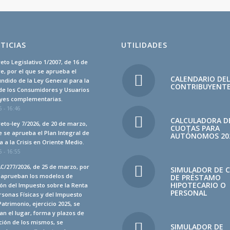
TICIAS
UTILIDADES
eto Legislativo 1/2007, de 16 de
, por el que se aprueba el
CALENDARIO DE
undido de la Ley General para la
CONTRIBUYENT
de los Consumidores y Usuarios
leyes complementarias.
 - 16:46
CALCULADORA D
eto-ley 7/2026, de 20 de marzo,
CUOTAS PARA
e se aprueba el Plan Integral de
AUTÓNOMOS 20
 a la Crisis en Oriente Medio.
 - 16:55
C/277/2026, de 25 de marzo, por
SIMULADOR DE 
e aprueban los modelos de
DE PRÉSTAMO
HIPOTECARIO O
ón del Impuesto sobre la Renta
PERSONAL
rsonas Físicas y del Impuesto
Patrimonio, ejercicio 2025, se
n el lugar, forma y plazos de
ción de los mismos, se
SIMULADOR DE