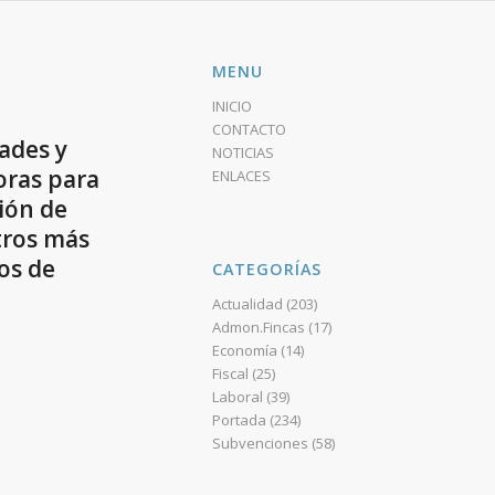
MENU
INICIO
CONTACTO
ades y
NOTICIAS
oras para
ENLACES
ión de
tros más
os de
CATEGORÍAS
Actualidad
(203)
Admon.Fincas
(17)
Economía
(14)
Fiscal
(25)
Laboral
(39)
Portada
(234)
Subvenciones
(58)