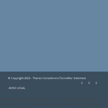
© Copyright 2026 - Tharsis Consultores (TecnoMur Sistemas)
AVISO LEGAL
Este sitio web utiliza Cookies propias y de terceros, para recopilar
información con la finalidad de mejorar nuestros servicios y mostrarle