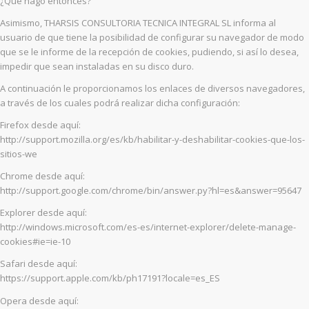
¿Qué hago entonces?
Asimismo, THARSIS CONSULTORIA TECNICA INTEGRAL SL informa al
usuario de que tiene la posibilidad de configurar su navegador de modo
que se le informe de la recepción de cookies, pudiendo, si así lo desea,
impedir que sean instaladas en su disco duro.
A continuación le proporcionamos los enlaces de diversos navegadores,
a través de los cuales podrá realizar dicha configuración:
Firefox desde aquí:
http://support.mozilla.org/es/kb/habilitar-y-deshabilitar-cookies-que-los-
sitios-we
Chrome desde aquí:
http://support.google.com/chrome/bin/answer.py?hl=es&answer=95647
Explorer desde aquí:
http://windows.microsoft.com/es-es/internet-explorer/delete-manage-
cookies#ie=ie-10
Safari desde aquí:
https://support.apple.com/kb/ph17191?locale=es_ES
Opera desde aquí: