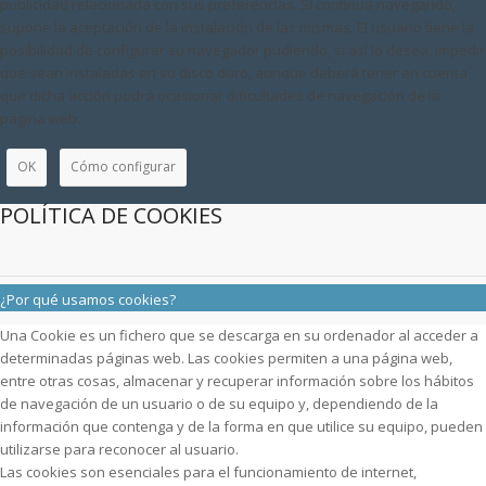
publicidad relacionada con sus preferencias. Si continua navegando,
supone la aceptación de la instalación de las mismas. El usuario tiene la
posibilidad de configurar su navegador pudiendo, si así lo desea, impedir
que sean instaladas en su disco duro, aunque deberá tener en cuenta
que dicha acción podrá ocasionar dificultades de navegación de la
página web.
OK
Cómo configurar
POLÍTICA DE COOKIES
¿Por qué usamos cookies?
Una Cookie es un fichero que se descarga en su ordenador al acceder a
determinadas páginas web. Las cookies permiten a una página web,
entre otras cosas, almacenar y recuperar información sobre los hábitos
de navegación de un usuario o de su equipo y, dependiendo de la
información que contenga y de la forma en que utilice su equipo, pueden
utilizarse para reconocer al usuario.
Las cookies son esenciales para el funcionamiento de internet,