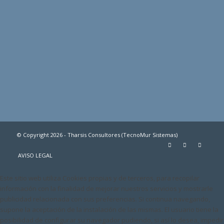
© Copyright 2026 - Tharsis Consultores (TecnoMur Sistemas)
AVISO LEGAL
Este sitio web utiliza Cookies propias y de terceros, para recopilar
información con la finalidad de mejorar nuestros servicios y mostrarle
publicidad relacionada con sus preferencias. Si continua navegando,
supone la aceptación de la instalación de las mismas. El usuario tiene la
posibilidad de configurar su navegador pudiendo, si así lo desea, impedir