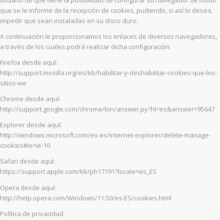
usuario de que tiene la posibilidad de configurar su navegador de modo
que se le informe de la recepción de cookies, pudiendo, si así lo desea,
impedir que sean instaladas en su disco duro.
A continuación le proporcionamos los enlaces de diversos navegadores,
a través de los cuales podrá realizar dicha configuración:
Firefox desde aquí:
http://support.mozilla.org/es/kb/habilitar-y-deshabilitar-cookies-que-los-
sitios-we
Chrome desde aquí:
http://support.google.com/chrome/bin/answer.py?hl=es&answer=95647
Explorer desde aquí:
http://windows.microsoft.com/es-es/internet-explorer/delete-manage-
cookies#ie=ie-10
Safari desde aquí:
https://support.apple.com/kb/ph17191?locale=es_ES
Opera desde aquí:
http://help.opera.com/Windows/11.50/es-ES/cookies.html
Política de privacidad