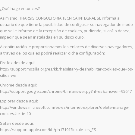
¿Qué hago entonces?
Asimismo, THARSIS CONSULTORIA TECNICA INTEGRAL SL informa al
usuario de que tiene la posibilidad de configurar su navegador de modo
que se le informe de la recepción de cookies, pudiendo, si así lo desea,
impedir que sean instaladas en su disco duro.
A continuación le proporcionamos los enlaces de diversos navegadores,
a través de los cuales podrá realizar dicha configuración:
Firefox desde aquí:
http://support.mozilla.org/es/kb/habilitar-y-deshabilitar-cookies-que-los-
sitios-we
Chrome desde aquí:
http://support.google.com/chrome/bin/answer.py?hl=es&answer=95647
Explorer desde aquí:
http://windows.microsoft.com/es-es/internet-explorer/delete-manage-
cookies#ie=ie-10
Safari desde aquí:
https://support.apple.com/kb/ph17191?locale=es_ES