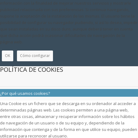
información con la finalidad de mejorar nuestros servicios y mostrarle
publicidad relacionada con sus preferencias. Si continua navegando,
supone la aceptación de la instalación de las mismas. El usuario tiene la
posibilidad de configurar su navegador pudiendo, si así lo desea, impedir
que sean instaladas en su disco duro, aunque deberá tener en cuenta
que dicha acción podrá ocasionar dificultades de navegación de la
página web.
OK
Cómo configurar
POLÍTICA DE COOKIES
¿Por qué usamos cookies?
Una Cookie es un fichero que se descarga en su ordenador al acceder a
determinadas páginas web. Las cookies permiten a una página web,
entre otras cosas, almacenar y recuperar información sobre los hábitos
de navegación de un usuario o de su equipo y, dependiendo de la
información que contenga y de la forma en que utilice su equipo, pueden
utilizarse para reconocer al usuario.