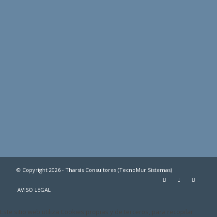
© Copyright 2026 - Tharsis Consultores (TecnoMur Sistemas)
AVISO LEGAL
Este sitio web utiliza Cookies propias y de terceros, para recopilar