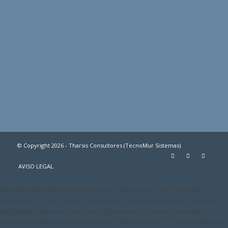
© Copyright 2026 - Tharsis Consultores (TecnoMur Sistemas)
AVISO LEGAL
Este sitio web utiliza Cookies propias y de terceros, para recopilar
información con la finalidad de mejorar nuestros servicios y mostrarle
publicidad relacionada con sus preferencias. Si continua navegando,
supone la aceptación de la instalación de las mismas. El usuario tiene la