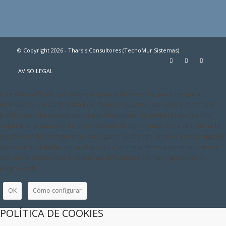
© Copyright 2026 - Tharsis Consultores (TecnoMur Sistemas)
AVISO LEGAL
Este sitio web utiliza Cookies propias y de terceros, para recopilar
información con la finalidad de mejorar nuestros servicios y mostrarle
publicidad relacionada con sus preferencias. Si continua navegando,
supone la aceptación de la instalación de las mismas. El usuario tiene la
posibilidad de configurar su navegador pudiendo, si así lo desea, impedir
que sean instaladas en su disco duro, aunque deberá tener en cuenta
que dicha acción podrá ocasionar dificultades de navegación de la
página web.
OK
Cómo configurar
POLÍTICA DE COOKIES