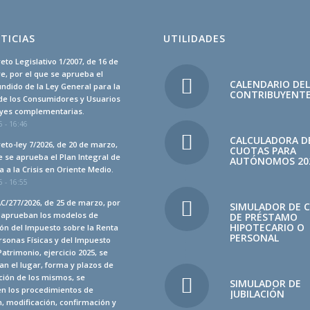
TICIAS
UTILIDADES
eto Legislativo 1/2007, de 16 de
, por el que se aprueba el
CALENDARIO DE
undido de la Ley General para la
CONTRIBUYENT
de los Consumidores y Usuarios
leyes complementarias.
 - 16:46
CALCULADORA D
eto-ley 7/2026, de 20 de marzo,
CUOTAS PARA
e se aprueba el Plan Integral de
AUTÓNOMOS 20
 a la Crisis en Oriente Medio.
 - 16:55
C/277/2026, de 25 de marzo, por
SIMULADOR DE 
e aprueban los modelos de
DE PRÉSTAMO
HIPOTECARIO O
ón del Impuesto sobre la Renta
PERSONAL
rsonas Físicas y del Impuesto
Patrimonio, ejercicio 2025, se
n el lugar, forma y plazos de
ción de los mismos, se
SIMULADOR DE
en los procedimientos de
JUBILACIÓN
, modificación, confirmación y