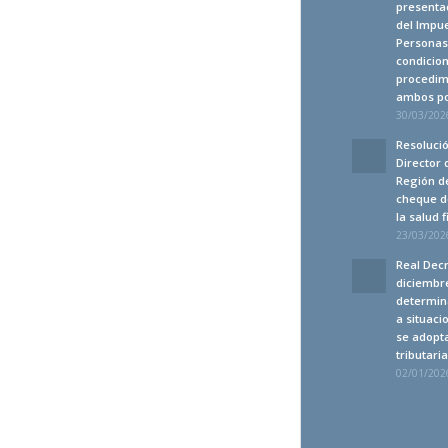
presentac
del Impue
Personas 
condicion
procedim
ambos po
30/03/2026
Resolució
Director 
Región de
cheque d
la salud 
23/03/2026
Real Decr
diciembre
determin
a situaci
se adopt
tributari
02/01/2026