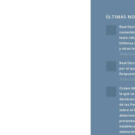
ÚLTIMAS NO
Real Decr
noviembre
texto ref
Defensa 
y otras 
19/06/2026
Real Decr
por el qu
Respuesta
10/06/2026
Orden HA
la que s
declaraci
de las Pe
sobre el 
determina
presenta
establec
obtención