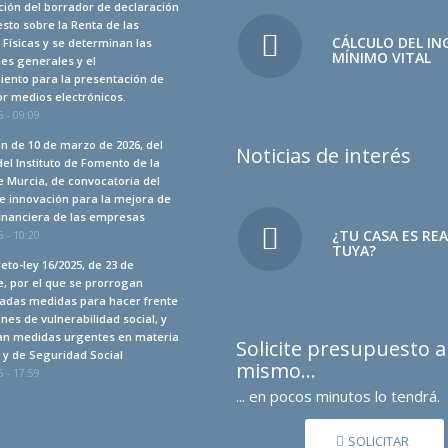
ión del borrador de declaración
sto sobre la Renta de las
CÁLCULO DEL IN
Físicas y se determinan las
MÍNIMO VITAL
es generales y el
iento para la presentación de
r medios electrónicos.
 - 09:09
n de 10 de marzo de 2026, del
Noticias de interés
del Instituto de Fomento de la
 Murcia, de convocatoria del
e innovación para la mejora de
financiera de las empresas
¿TU CASA ES RE
 - 10:20
TUYA?
eto-ley 16/2025, de 23 de
, por el que se prorrogan
adas medidas para hacer frente
ones de vulnerabilidad social, y
an medidas urgentes en materia
Solicite presupuesto 
a y de Seguridad Social
mismo…
 - 17:59
... en pocos minutos lo tendrá.
SOLICITAR