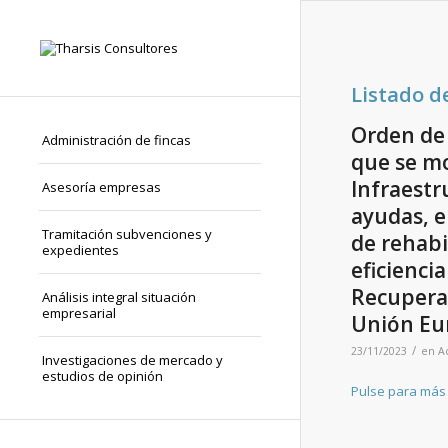
Listado d
Orden de 
Administración de fincas
que se mo
Infraestr
Asesoría empresas
ayudas, e
Tramitación subvenciones y
de rehabil
expedientes
eficienci
Recuperac
Análisis integral situación
empresarial
Unión Eu
/
23/11/2023
en
A
Investigaciones de mercado y
estudios de opinión
Pulse para más