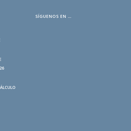
SÍGUENOS EN …
L
E
E
26
CÁLCULO