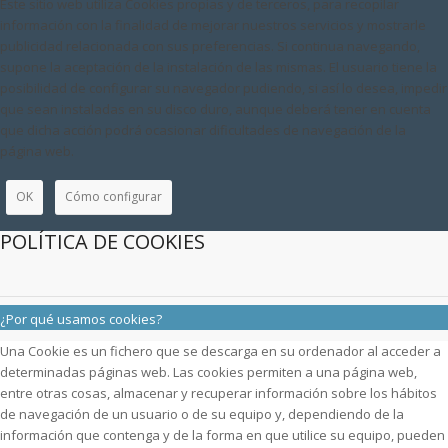
Este sitio web utiliza Cookies propias y de terceros, para recopilar
información con la finalidad de mejorar nuestros servicios y mostrarle
publicidad relacionada con sus preferencias. Si continua navegando,
supone la aceptación de la instalación de las mismas. El usuario tiene la
posibilidad de configurar su navegador pudiendo, si así lo desea, impedir
que sean instaladas en su disco duro, aunque deberá tener en cuenta
que dicha acción podrá ocasionar dificultades de navegación de la
página web.
OK
Cómo configurar
POLÍTICA DE COOKIES
¿Por qué usamos cookies?
Una Cookie es un fichero que se descarga en su ordenador al acceder a
determinadas páginas web. Las cookies permiten a una página web,
entre otras cosas, almacenar y recuperar información sobre los hábitos
de navegación de un usuario o de su equipo y, dependiendo de la
información que contenga y de la forma en que utilice su equipo, pueden