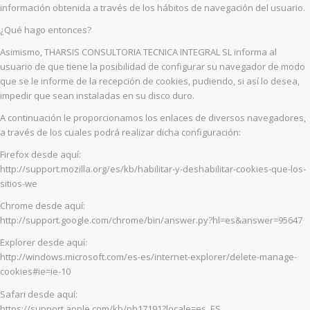
información obtenida a través de los hábitos de navegación del usuario.
¿Qué hago entonces?
Asimismo, THARSIS CONSULTORIA TECNICA INTEGRAL SL informa al
usuario de que tiene la posibilidad de configurar su navegador de modo
que se le informe de la recepción de cookies, pudiendo, si así lo desea,
impedir que sean instaladas en su disco duro.
A continuación le proporcionamos los enlaces de diversos navegadores,
a través de los cuales podrá realizar dicha configuración:
Firefox desde aquí:
http://support.mozilla.org/es/kb/habilitar-y-deshabilitar-cookies-que-los-
sitios-we
Chrome desde aquí:
http://support.google.com/chrome/bin/answer.py?hl=es&answer=95647
Explorer desde aquí:
http://windows.microsoft.com/es-es/internet-explorer/delete-manage-
cookies#ie=ie-10
Safari desde aquí:
https://support.apple.com/kb/ph17191?locale=es_ES