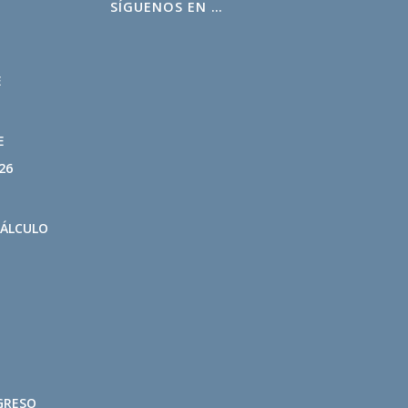
SÍGUENOS EN …
L
E
E
26
CÁLCULO
GRESO