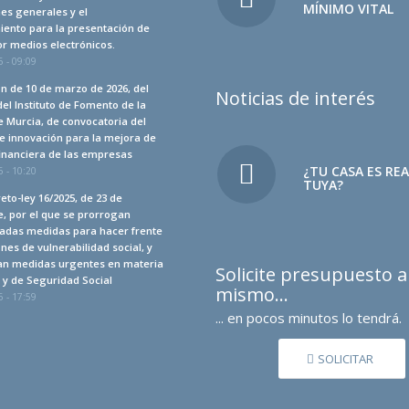
MÍNIMO VITAL
es generales y el
iento para la presentación de
r medios electrónicos.
 - 09:09
n de 10 de marzo de 2026, del
Noticias de interés
del Instituto de Fomento de la
 Murcia, de convocatoria del
e innovación para la mejora de
financiera de las empresas
¿TU CASA ES RE
 - 10:20
TUYA?
eto-ley 16/2025, de 23 de
, por el que se prorrogan
adas medidas para hacer frente
ones de vulnerabilidad social, y
an medidas urgentes en materia
Solicite presupuesto 
a y de Seguridad Social
mismo…
 - 17:59
... en pocos minutos lo tendrá.
SOLICITAR