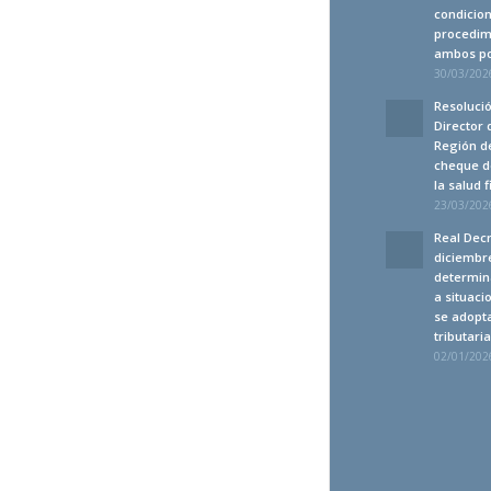
condicion
procedim
ambos po
30/03/2026
Resolució
Director 
Región de
cheque d
la salud 
23/03/2026
Real Decr
diciembre
determin
a situaci
se adopt
tributari
02/01/2026