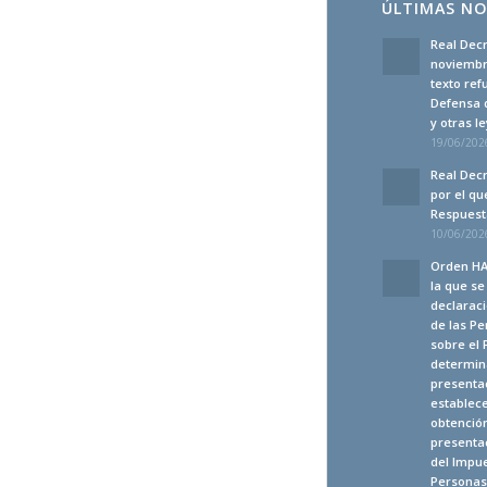
ÚLTIMAS NO
Real Decr
noviembre
texto ref
Defensa 
y otras 
19/06/2026
Real Decr
por el qu
Respuesta
10/06/2026
Orden HA
la que s
declaraci
de las Pe
sobre el 
determina
presenta
establec
obtención
presentac
del Impue
Personas 