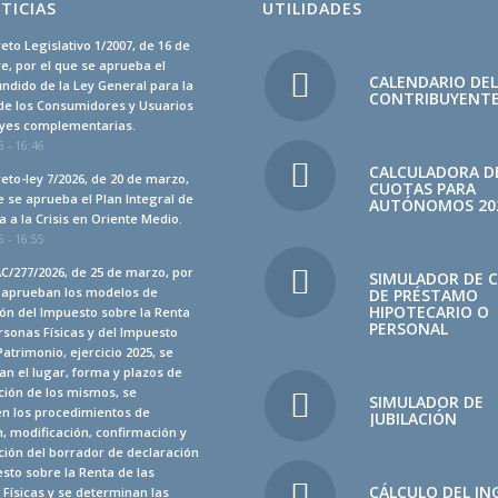
TICIAS
UTILIDADES
eto Legislativo 1/2007, de 16 de
, por el que se aprueba el
CALENDARIO DE
undido de la Ley General para la
CONTRIBUYENT
de los Consumidores y Usuarios
leyes complementarias.
 - 16:46
CALCULADORA D
eto-ley 7/2026, de 20 de marzo,
CUOTAS PARA
e se aprueba el Plan Integral de
AUTÓNOMOS 20
 a la Crisis en Oriente Medio.
 - 16:55
C/277/2026, de 25 de marzo, por
SIMULADOR DE 
e aprueban los modelos de
DE PRÉSTAMO
HIPOTECARIO O
ón del Impuesto sobre la Renta
PERSONAL
rsonas Físicas y del Impuesto
Patrimonio, ejercicio 2025, se
n el lugar, forma y plazos de
ción de los mismos, se
SIMULADOR DE
en los procedimientos de
JUBILACIÓN
, modificación, confirmación y
ión del borrador de declaración
sto sobre la Renta de las
CÁLCULO DEL IN
Físicas y se determinan las