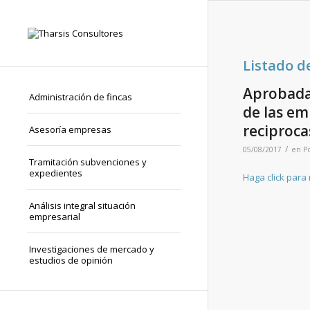
Listado d
Aprobadas
Administración de fincas
de las em
reciproca
Asesoría empresas
/
05/08/2017
en
P
Tramitación subvenciones y
expedientes
Haga click para
Análisis integral situación
empresarial
Investigaciones de mercado y
estudios de opinión