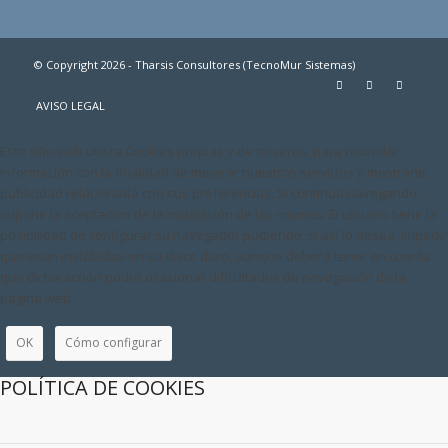
© Copyright 2026 - Tharsis Consultores (TecnoMur Sistemas)
AVISO LEGAL
Este sitio web utiliza Cookies propias y de terceros, para recopilar
información con la finalidad de mejorar nuestros servicios y mostrarle
publicidad relacionada con sus preferencias. Si continua navegando,
supone la aceptación de la instalación de las mismas. El usuario tiene la
posibilidad de configurar su navegador pudiendo, si así lo desea, impedir
que sean instaladas en su disco duro, aunque deberá tener en cuenta
que dicha acción podrá ocasionar dificultades de navegación de la
página web.
OK
Cómo configurar
POLÍTICA DE COOKIES