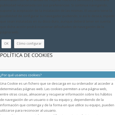
publicidad relacionada con sus preferencias. Si continua navegando,
supone la aceptación de la instalación de las mismas. El usuario tiene la
posibilidad de configurar su navegador pudiendo, si así lo desea, impedir
que sean instaladas en su disco duro, aunque deberá tener en cuenta
que dicha acción podrá ocasionar dificultades de navegación de la
página web.
OK
Cómo configurar
POLÍTICA DE COOKIES
¿Por qué usamos cookies?
Una Cookie es un fichero que se descarga en su ordenador al acceder a
determinadas páginas web. Las cookies permiten a una página web,
entre otras cosas, almacenar y recuperar información sobre los hábitos
de navegación de un usuario o de su equipo y, dependiendo de la
información que contenga y de la forma en que utilice su equipo, pueden
utilizarse para reconocer al usuario.