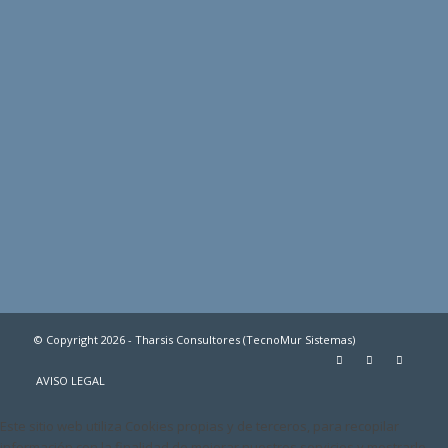
© Copyright 2026 - Tharsis Consultores (TecnoMur Sistemas)
AVISO LEGAL
Este sitio web utiliza Cookies propias y de terceros, para recopilar
información con la finalidad de mejorar nuestros servicios y mostrarle