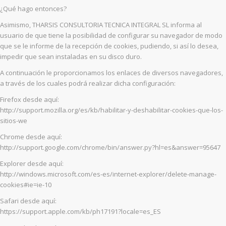
¿Qué hago entonces?
Asimismo, THARSIS CONSULTORIA TECNICA INTEGRAL SL informa al
usuario de que tiene la posibilidad de configurar su navegador de modo
que se le informe de la recepción de cookies, pudiendo, si así lo desea,
impedir que sean instaladas en su disco duro.
A continuación le proporcionamos los enlaces de diversos navegadores,
a través de los cuales podrá realizar dicha configuración:
Firefox desde aquí:
http://support.mozilla.org/es/kb/habilitar-y-deshabilitar-cookies-que-los-
sitios-we
Chrome desde aquí:
http://support.google.com/chrome/bin/answer.py?hl=es&answer=95647
Explorer desde aquí:
http://windows.microsoft.com/es-es/internet-explorer/delete-manage-
cookies#ie=ie-10
Safari desde aquí:
https://support.apple.com/kb/ph17191?locale=es_ES