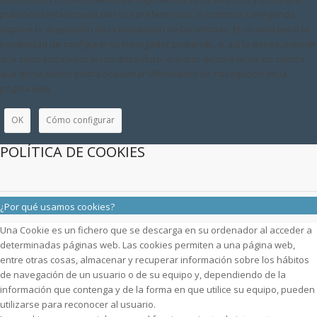
publicidad relacionada con sus preferencias. Si continua navegando,
supone la aceptación de la instalación de las mismas. El usuario tiene la
posibilidad de configurar su navegador pudiendo, si así lo desea, impedir
que sean instaladas en su disco duro, aunque deberá tener en cuenta
que dicha acción podrá ocasionar dificultades de navegación de la
página web.
OK
Cómo configurar
POLÍTICA DE COOKIES
¿Por qué usamos cookies?
Una Cookie es un fichero que se descarga en su ordenador al acceder a
determinadas páginas web. Las cookies permiten a una página web,
entre otras cosas, almacenar y recuperar información sobre los hábitos
de navegación de un usuario o de su equipo y, dependiendo de la
información que contenga y de la forma en que utilice su equipo, pueden
utilizarse para reconocer al usuario.