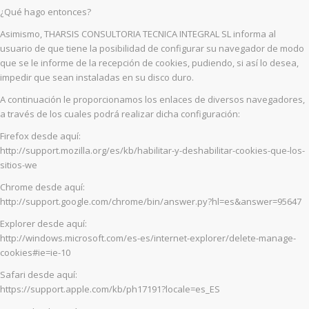
¿Qué hago entonces?
Asimismo, THARSIS CONSULTORIA TECNICA INTEGRAL SL informa al
usuario de que tiene la posibilidad de configurar su navegador de modo
que se le informe de la recepción de cookies, pudiendo, si así lo desea,
impedir que sean instaladas en su disco duro.
A continuación le proporcionamos los enlaces de diversos navegadores,
a través de los cuales podrá realizar dicha configuración:
Firefox desde aquí:
http://support.mozilla.org/es/kb/habilitar-y-deshabilitar-cookies-que-los-
sitios-we
Chrome desde aquí:
http://support.google.com/chrome/bin/answer.py?hl=es&answer=95647
Explorer desde aquí:
http://windows.microsoft.com/es-es/internet-explorer/delete-manage-
cookies#ie=ie-10
Safari desde aquí:
https://support.apple.com/kb/ph17191?locale=es_ES