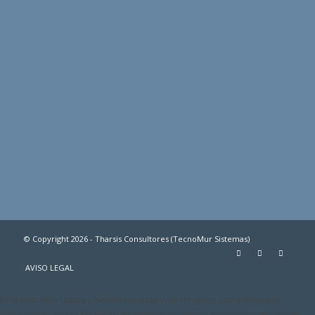
© Copyright 2026 - Tharsis Consultores (TecnoMur Sistemas)
AVISO LEGAL
Este sitio web utiliza Cookies propias y de terceros, para recopilar
información con la finalidad de mejorar nuestros servicios y mostrarle