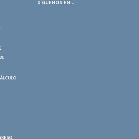
SÍGUENOS EN …
L
E
E
26
CÁLCULO
GRESO