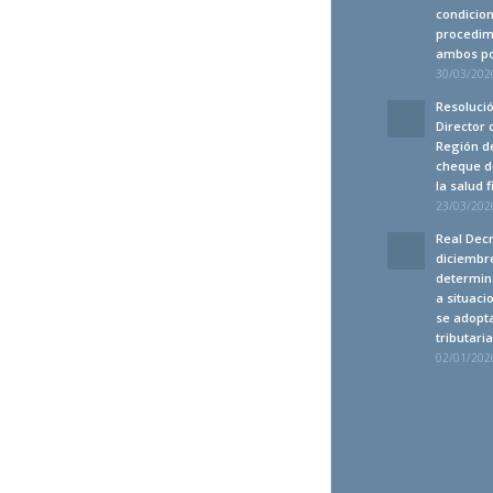
condicion
procedim
ambos po
30/03/2026
Resolució
Director 
Región de
cheque d
la salud 
23/03/2026
Real Decr
diciembre
determin
a situaci
se adopt
tributari
02/01/2026