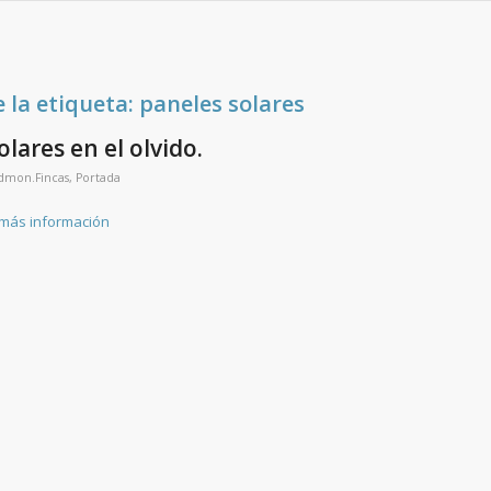
e la etiqueta:
paneles solares
olares en el olvido.
dmon.Fincas
,
Portada
 más información