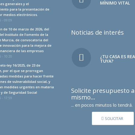
MÍNIMO VITAL
es generales y el
iento para la presentación de
r medios electrónicos.
 - 09:09
n de 10 de marzo de 2026, del
Noticias de interés
del Instituto de Fomento de la
 Murcia, de convocatoria del
e innovación para la mejora de
financiera de las empresas
¿TU CASA ES RE
 - 10:20
TUYA?
eto-ley 16/2025, de 23 de
, por el que se prorrogan
adas medidas para hacer frente
ones de vulnerabilidad social, y
an medidas urgentes en materia
Solicite presupuesto 
a y de Seguridad Social
mismo…
 - 17:59
... en pocos minutos lo tendrá.
SOLICITAR