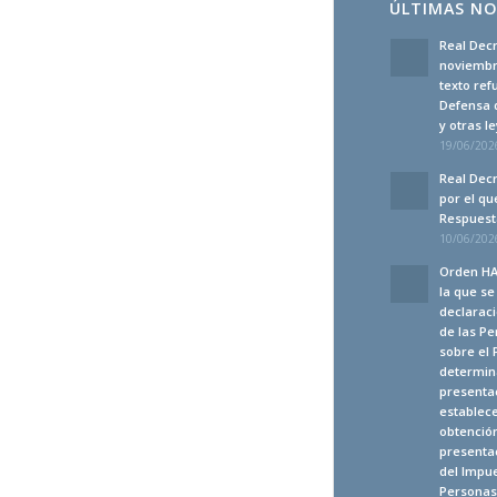
ÚLTIMAS NO
Real Decr
noviembre
texto ref
Defensa 
y otras 
19/06/2026
Real Decr
por el qu
Respuesta
10/06/2026
Orden HA
la que s
declaraci
de las Pe
sobre el 
determina
presenta
establec
obtención
presentac
del Impue
Personas 