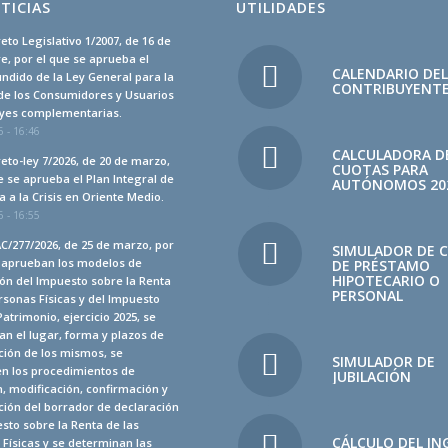
TICIAS
UTILIDADES
eto Legislativo 1/2007, de 16 de
, por el que se aprueba el
CALENDARIO DE
undido de la Ley General para la
CONTRIBUYENT
de los Consumidores y Usuarios
leyes complementarias.
 - 16:46
CALCULADORA D
eto-ley 7/2026, de 20 de marzo,
CUOTAS PARA
e se aprueba el Plan Integral de
AUTÓNOMOS 20
 a la Crisis en Oriente Medio.
 - 16:55
C/277/2026, de 25 de marzo, por
SIMULADOR DE 
e aprueban los modelos de
DE PRÉSTAMO
HIPOTECARIO O
ón del Impuesto sobre la Renta
PERSONAL
rsonas Físicas y del Impuesto
Patrimonio, ejercicio 2025, se
n el lugar, forma y plazos de
ción de los mismos, se
SIMULADOR DE
en los procedimientos de
JUBILACIÓN
, modificación, confirmación y
ión del borrador de declaración
sto sobre la Renta de las
CÁLCULO DEL IN
Físicas y se determinan las