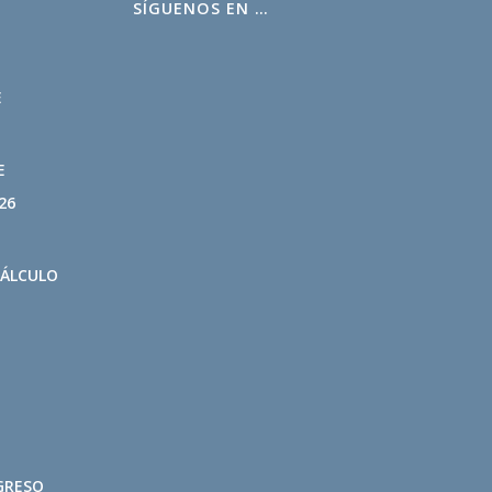
SÍGUENOS EN …
L
E
E
26
CÁLCULO
GRESO