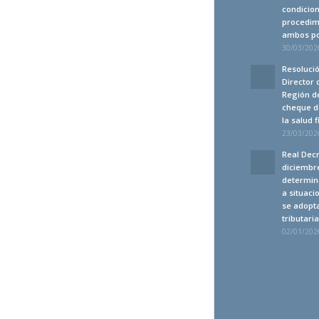
condicion
procedim
ambos po
30/03/2026
Resolució
Director 
Región de
cheque d
la salud 
23/03/2026
Real Decr
diciembre
determin
a situaci
se adopt
tributari
02/01/2026