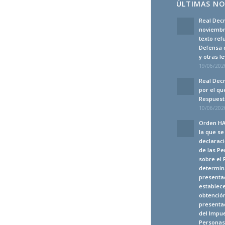
ÚLTIMAS NO
Real Decr
noviembre
texto ref
Defensa 
y otras 
19/06/2026
Real Decr
por el qu
Respuesta
10/06/2026
Orden HA
la que s
declaraci
de las Pe
sobre el 
determina
presenta
establec
obtención
presentac
del Impue
Personas 