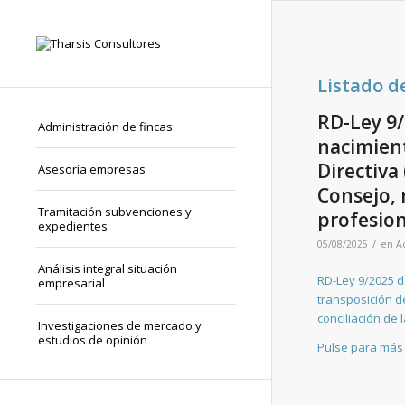
Listado d
RD-Ley 9/
Administración de fincas
nacimient
Directiva
Asesoría empresas
Consejo, r
Tramitación subvenciones y
profesion
expedientes
/
05/08/2025
en
A
Análisis integral situación
RD-Ley 9/2025 d
empresarial
transposición de
conciliación de 
Investigaciones de mercado y
estudios de opinión
Pulse para más