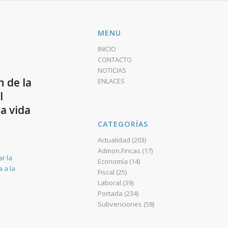
MENU
INICIO
CONTACTO
e
NOTICIAS
n de la
ENLACES
l
la vida
CATEGORÍAS
Actualidad
(203)
Admon.Fincas
(17)
r la
Economía
(14)
a a la
Fiscal
(25)
Laboral
(39)
Portada
(234)
Subvenciones
(58)