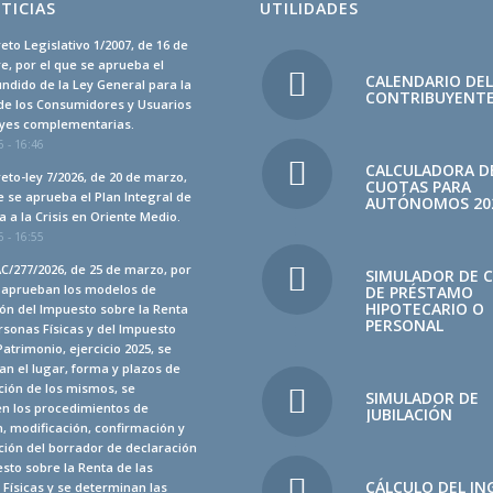
TICIAS
UTILIDADES
eto Legislativo 1/2007, de 16 de
, por el que se aprueba el
CALENDARIO DE
undido de la Ley General para la
CONTRIBUYENT
de los Consumidores y Usuarios
leyes complementarias.
 - 16:46
CALCULADORA D
eto-ley 7/2026, de 20 de marzo,
CUOTAS PARA
e se aprueba el Plan Integral de
AUTÓNOMOS 20
 a la Crisis en Oriente Medio.
 - 16:55
C/277/2026, de 25 de marzo, por
SIMULADOR DE 
e aprueban los modelos de
DE PRÉSTAMO
HIPOTECARIO O
ón del Impuesto sobre la Renta
PERSONAL
rsonas Físicas y del Impuesto
Patrimonio, ejercicio 2025, se
n el lugar, forma y plazos de
ción de los mismos, se
SIMULADOR DE
en los procedimientos de
JUBILACIÓN
, modificación, confirmación y
ión del borrador de declaración
sto sobre la Renta de las
CÁLCULO DEL IN
Físicas y se determinan las