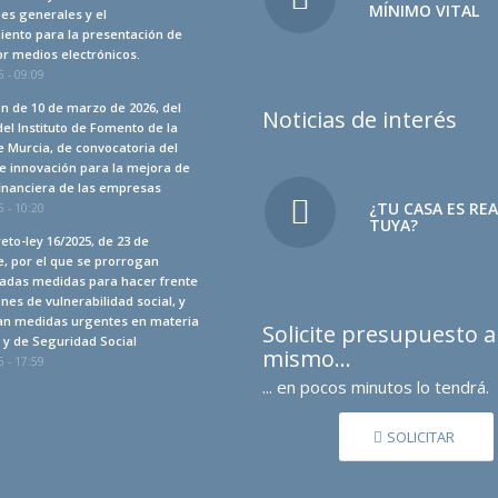
MÍNIMO VITAL
es generales y el
iento para la presentación de
r medios electrónicos.
 - 09:09
n de 10 de marzo de 2026, del
Noticias de interés
del Instituto de Fomento de la
 Murcia, de convocatoria del
e innovación para la mejora de
financiera de las empresas
¿TU CASA ES RE
 - 10:20
TUYA?
eto-ley 16/2025, de 23 de
, por el que se prorrogan
adas medidas para hacer frente
ones de vulnerabilidad social, y
an medidas urgentes en materia
Solicite presupuesto 
a y de Seguridad Social
mismo…
 - 17:59
... en pocos minutos lo tendrá.
SOLICITAR