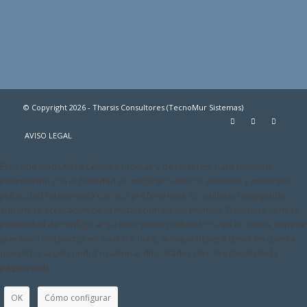
© Copyright 2026 - Tharsis Consultores (TecnoMur Sistemas)
AVISO LEGAL
Este sitio web utiliza Cookies propias y de terceros, para recopilar
información con la finalidad de mejorar nuestros servicios y mostrarle
publicidad relacionada con sus preferencias. Si continua navegando,
supone la aceptación de la instalación de las mismas. El usuario tiene la
posibilidad de configurar su navegador pudiendo, si así lo desea, impedir
que sean instaladas en su disco duro, aunque deberá tener en cuenta
que dicha acción podrá ocasionar dificultades de navegación de la
página web.
OK
Cómo configurar