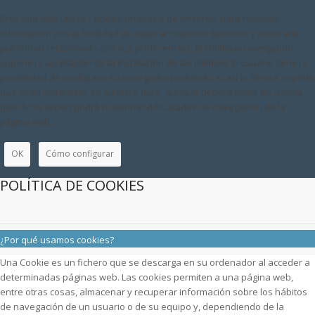
Este sitio web utiliza Cookies propias y de terceros, para recopilar
información con la finalidad de mejorar nuestros servicios y mostrarle
publicidad relacionada con sus preferencias. Si continua navegando,
supone la aceptación de la instalación de las mismas. El usuario tiene la
posibilidad de configurar su navegador pudiendo, si así lo desea, impedir
que sean instaladas en su disco duro, aunque deberá tener en cuenta
que dicha acción podrá ocasionar dificultades de navegación de la
página web.
OK
Cómo configurar
POLÍTICA DE COOKIES
¿Por qué usamos cookies?
Una Cookie es un fichero que se descarga en su ordenador al acceder a
determinadas páginas web. Las cookies permiten a una página web,
entre otras cosas, almacenar y recuperar información sobre los hábitos
de navegación de un usuario o de su equipo y, dependiendo de la