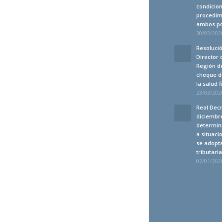
condicion
procedim
ambos po
30/03/2026
Resolució
Director 
Región de
cheque d
la salud 
23/03/2026
Real Decr
diciembre
determin
a situaci
se adopt
tributari
02/01/2026