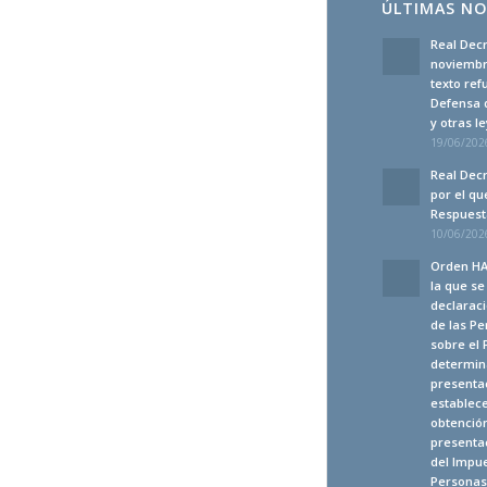
ÚLTIMAS NO
Real Decr
noviembre
texto ref
Defensa 
y otras 
19/06/2026
Real Decr
por el qu
Respuesta
10/06/2026
Orden HA
la que s
declaraci
de las Pe
sobre el 
determina
presenta
establec
obtención
presentac
del Impue
Personas 