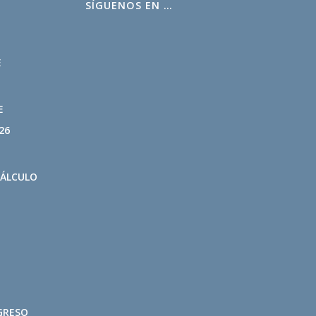
SÍGUENOS EN …
L
E
E
26
CÁLCULO
GRESO