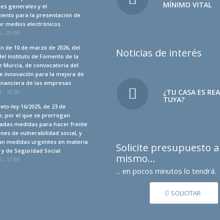
MÍNIMO VITAL
es generales y el
iento para la presentación de
r medios electrónicos.
 - 09:09
n de 10 de marzo de 2026, del
Noticias de interés
del Instituto de Fomento de la
 Murcia, de convocatoria del
e innovación para la mejora de
financiera de las empresas
¿TU CASA ES RE
 - 10:20
TUYA?
eto-ley 16/2025, de 23 de
, por el que se prorrogan
adas medidas para hacer frente
ones de vulnerabilidad social, y
an medidas urgentes en materia
Solicite presupuesto 
a y de Seguridad Social
mismo…
 - 17:59
... en pocos minutos lo tendrá.
SOLICITAR