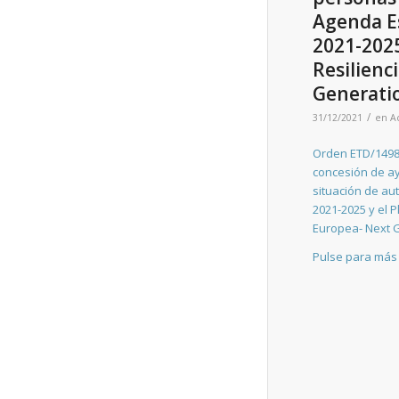
Agenda Es
2021-2025
Resilienc
Generatio
/
31/12/2021
en
A
Orden ETD/1498/
concesión de a
situación de au
2021-2025 y el 
Europea- Next G
Pulse para más