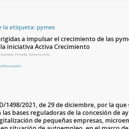
e la etiqueta:
pymes
rigidas a impulsar el crecimiento de las pym
 la iniciativa Activa Crecimiento
ctualidad
,
Portada
,
Subvenciones
 información
/1498/2021, de 29 de diciembre, por la que 
las bases reguladoras de la concesión de a
igitalización de pequeñas empresas, microe
en situación de autoempleo, en el marco de