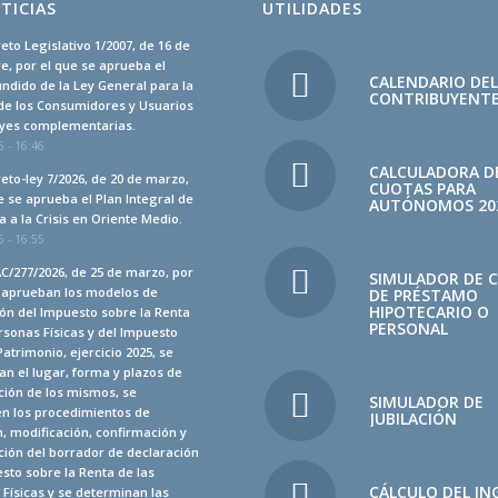
TICIAS
UTILIDADES
eto Legislativo 1/2007, de 16 de
, por el que se aprueba el
CALENDARIO DE
undido de la Ley General para la
CONTRIBUYENT
de los Consumidores y Usuarios
leyes complementarias.
 - 16:46
CALCULADORA D
eto-ley 7/2026, de 20 de marzo,
CUOTAS PARA
e se aprueba el Plan Integral de
AUTÓNOMOS 20
 a la Crisis en Oriente Medio.
 - 16:55
C/277/2026, de 25 de marzo, por
SIMULADOR DE 
e aprueban los modelos de
DE PRÉSTAMO
HIPOTECARIO O
ón del Impuesto sobre la Renta
PERSONAL
rsonas Físicas y del Impuesto
Patrimonio, ejercicio 2025, se
n el lugar, forma y plazos de
ción de los mismos, se
SIMULADOR DE
en los procedimientos de
JUBILACIÓN
, modificación, confirmación y
ión del borrador de declaración
sto sobre la Renta de las
CÁLCULO DEL IN
Físicas y se determinan las