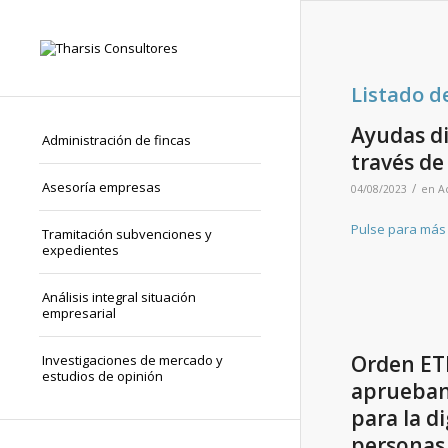
Listado d
Ayudas di
Administración de fincas
través de
Asesoría empresas
/
04/08/2023
en
A
Pulse para más
Tramitación subvenciones y
expedientes
Análisis integral situación
empresarial
Orden ETD
Investigaciones de mercado y
estudios de opinión
aprueban 
para la d
personas 