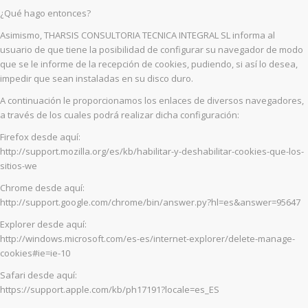
¿Qué hago entonces?
Asimismo, THARSIS CONSULTORIA TECNICA INTEGRAL SL informa al
usuario de que tiene la posibilidad de configurar su navegador de modo
que se le informe de la recepción de cookies, pudiendo, si así lo desea,
impedir que sean instaladas en su disco duro.
A continuación le proporcionamos los enlaces de diversos navegadores,
a través de los cuales podrá realizar dicha configuración:
Firefox desde aquí:
http://support.mozilla.org/es/kb/habilitar-y-deshabilitar-cookies-que-los-
sitios-we
Chrome desde aquí:
http://support.google.com/chrome/bin/answer.py?hl=es&answer=95647
Explorer desde aquí:
http://windows.microsoft.com/es-es/internet-explorer/delete-manage-
cookies#ie=ie-10
Safari desde aquí:
https://support.apple.com/kb/ph17191?locale=es_ES