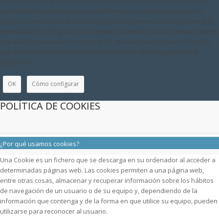
información con la finalidad de mejorar nuestros servicios y mostrarle
publicidad relacionada con sus preferencias. Si continua navegando,
supone la aceptación de la instalación de las mismas. El usuario tiene la
posibilidad de configurar su navegador pudiendo, si así lo desea, impedir
que sean instaladas en su disco duro, aunque deberá tener en cuenta
que dicha acción podrá ocasionar dificultades de navegación de la
página web.
OK
Cómo configurar
POLÍTICA DE COOKIES
¿Por qué usamos cookies?
Una Cookie es un fichero que se descarga en su ordenador al acceder a
determinadas páginas web. Las cookies permiten a una página web,
entre otras cosas, almacenar y recuperar información sobre los hábitos
de navegación de un usuario o de su equipo y, dependiendo de la
información que contenga y de la forma en que utilice su equipo, pueden
utilizarse para reconocer al usuario.