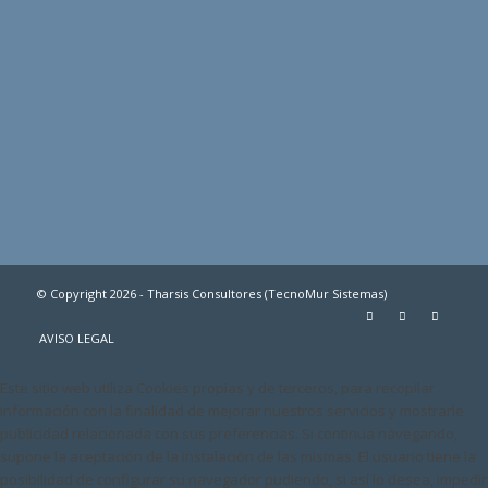
© Copyright 2026 - Tharsis Consultores (TecnoMur Sistemas)
AVISO LEGAL
Este sitio web utiliza Cookies propias y de terceros, para recopilar
información con la finalidad de mejorar nuestros servicios y mostrarle
publicidad relacionada con sus preferencias. Si continua navegando,
supone la aceptación de la instalación de las mismas. El usuario tiene la
posibilidad de configurar su navegador pudiendo, si así lo desea, impedir