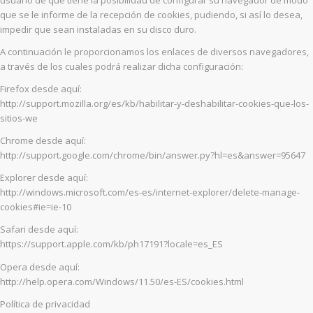
usuario de que tiene la posibilidad de configurar su navegador de modo
que se le informe de la recepción de cookies, pudiendo, si así lo desea,
impedir que sean instaladas en su disco duro.
A continuación le proporcionamos los enlaces de diversos navegadores,
a través de los cuales podrá realizar dicha configuración:
Firefox desde aquí:
http://support.mozilla.org/es/kb/habilitar-y-deshabilitar-cookies-que-los-
sitios-we
Chrome desde aquí:
http://support.google.com/chrome/bin/answer.py?hl=es&answer=95647
Explorer desde aquí:
http://windows.microsoft.com/es-es/internet-explorer/delete-manage-
cookies#ie=ie-10
Safari desde aquí:
https://support.apple.com/kb/ph17191?locale=es_ES
Opera desde aquí:
http://help.opera.com/Windows/11.50/es-ES/cookies.html
Política de privacidad