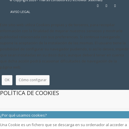
AVISO LEGAL
Este sitio web utiliza Cookies propias y de terceros, para recopilar
información con la finalidad de mejorar nuestros servicios y mostrarle
publicidad relacionada con sus preferencias. Si continua navegando,
supone la aceptación de la instalación de las mismas. El usuario tiene la
posibilidad de configurar su navegador pudiendo, si así lo desea, impedir
que sean instaladas en su disco duro, aunque deberá tener en cuenta
que dicha acción podrá ocasionar dificultades de navegación de la
página web.
OK
Cómo configurar
POLÍTICA DE COOKIES
¿Por qué usamos cookies?
Una Cookie es un fichero que se descarga en su ordenador al acceder a