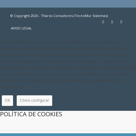
© Copyright 2026 - Tharsis Consultores (TecnoMur Sistemas)
AVISO LEGAL
Este sitio web utiliza Cookies propias y de terceros, para recopilar
información con la finalidad de mejorar nuestros servicios y mostrarle
publicidad relacionada con sus preferencias. Si continua navegando,
supone la aceptación de la instalación de las mismas. El usuario tiene la
posibilidad de configurar su navegador pudiendo, si así lo desea, impedir
que sean instaladas en su disco duro, aunque deberá tener en cuenta
que dicha acción podrá ocasionar dificultades de navegación de la
página web.
OK
Cómo configurar
POLÍTICA DE COOKIES