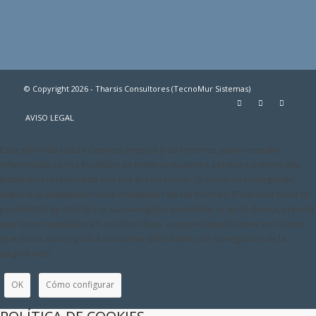
© Copyright 2026 - Tharsis Consultores (TecnoMur Sistemas)
AVISO LEGAL
Este sitio web utiliza Cookies propias y de terceros, para recopilar
información con la finalidad de mejorar nuestros servicios y mostrarle
publicidad relacionada con sus preferencias. Si continua navegando,
supone la aceptación de la instalación de las mismas. El usuario tiene la
posibilidad de configurar su navegador pudiendo, si así lo desea, impedir
que sean instaladas en su disco duro, aunque deberá tener en cuenta
que dicha acción podrá ocasionar dificultades de navegación de la
página web.
OK
Cómo configurar