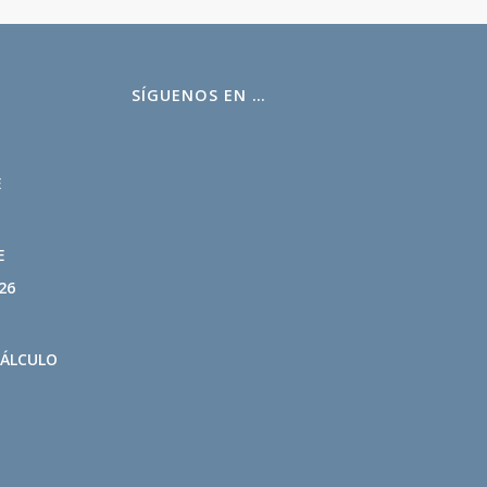
SÍGUENOS EN …
L
E
E
26
CÁLCULO