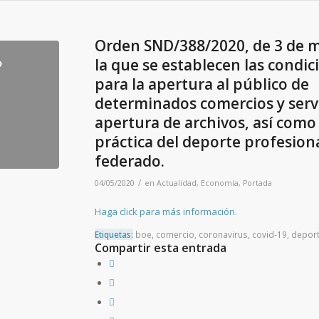
Orden SND/388/2020, de 3 de 
la que se establecen las condic
para la apertura al público de
determinados comercios y servic
apertura de archivos, así como 
práctica del deporte profesiona
federado.
/
04/05/2020
en
Actualidad
,
Economía
,
Portada
Haga click para más información.
Etiquetas:
boe
,
comercio
,
coronavirus
,
covid-19
,
depor
Compartir esta entrada