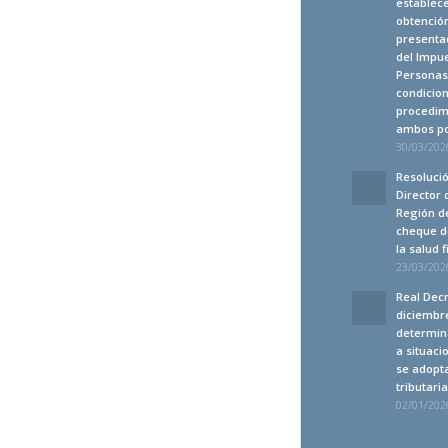
establec
obtención
presentac
del Impue
Personas 
condicion
procedim
ambos po
30/03/2026
Resolució
Director 
Región de
cheque d
la salud 
23/03/2026
Real Decr
diciembre
determin
a situaci
se adopt
tributari
02/01/2026