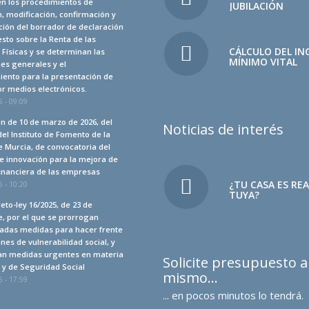
en los procedimientos de
JUBILACIÓN
, modificación, confirmación y
ión del borrador de declaración
sto sobre la Renta de las
CÁLCULO DEL IN
Físicas y se determinan las
MÍNIMO VITAL
es generales y el
iento para la presentación de
r medios electrónicos.
 - 09:09
n de 10 de marzo de 2026, del
Noticias de interés
del Instituto de Fomento de la
 Murcia, de convocatoria del
e innovación para la mejora de
financiera de las empresas
¿TU CASA ES RE
 - 10:20
TUYA?
eto-ley 16/2025, de 23 de
, por el que se prorrogan
adas medidas para hacer frente
ones de vulnerabilidad social, y
an medidas urgentes en materia
Solicite presupuesto 
a y de Seguridad Social
mismo…
 - 17:59
... en pocos minutos lo tendrá.