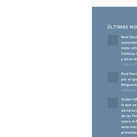
ÚLTIMAS NO
Real Decr
noviembre
texto ref
Defensa 
y otras 
19/06/2026
Real Decr
por el qu
Respuesta
10/06/2026
Orden HA
la que s
declaraci
de las Pe
sobre el 
determina
presenta