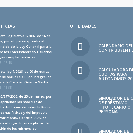
TICIAS
UTILIDADES
eto Legislativo 1/2007, de 16 de
, por el que se aprueba el
CALENDARIO DE
undido de la Ley General para la
CONTRIBUYENT
de los Consumidores y Usuarios
leyes complementarias.
 - 16:46
CALCULADORA D
eto-ley 7/2026, de 20 de marzo,
CUOTAS PARA
e se aprueba el Plan Integral de
AUTÓNOMOS 20
 a la Crisis en Oriente Medio.
 - 16:55
C/277/2026, de 25 de marzo, por
SIMULADOR DE 
e aprueban los modelos de
DE PRÉSTAMO
HIPOTECARIO O
ón del Impuesto sobre la Renta
PERSONAL
rsonas Físicas y del Impuesto
Patrimonio, ejercicio 2025, se
n el lugar, forma y plazos de
ción de los mismos, se
SIMULADOR DE