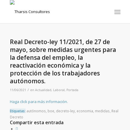
Real Decreto-ley 11/2021, de 27 de
mayo, sobre medidas urgentes para
la defensa del empleo, la
reactivación económica y la
protección de los trabajadores
autónomos.
/
11/06/2021
en
Actualidad
,
Laboral
,
Portada
Haga click para más información.
Etiquetas:
autónomos
,
boe
,
decreto-ley
,
economia
,
medidas
,
Real
Decreto
Compartir esta entrada