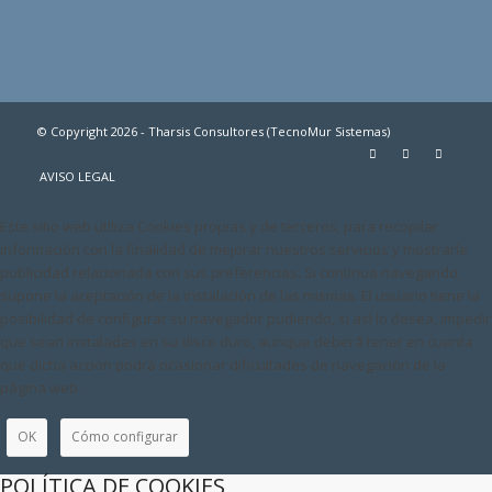
© Copyright 2026 - Tharsis Consultores (TecnoMur Sistemas)
AVISO LEGAL
Este sitio web utiliza Cookies propias y de terceros, para recopilar
información con la finalidad de mejorar nuestros servicios y mostrarle
publicidad relacionada con sus preferencias. Si continua navegando,
supone la aceptación de la instalación de las mismas. El usuario tiene la
posibilidad de configurar su navegador pudiendo, si así lo desea, impedir
que sean instaladas en su disco duro, aunque deberá tener en cuenta
que dicha acción podrá ocasionar dificultades de navegación de la
página web.
OK
Cómo configurar
POLÍTICA DE COOKIES