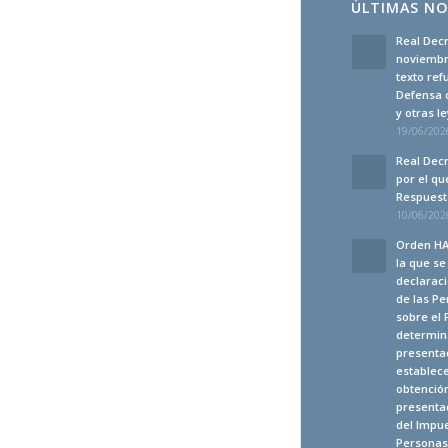
ÚLTIMAS NO
Real Decr
noviembre
texto ref
Defensa 
y otras 
19/06/2026
Real Decr
por el qu
Respuesta
10/06/2026
Orden HA
la que s
declaraci
de las Pe
sobre el 
determina
presenta
establec
obtención
presentac
del Impue
Personas 