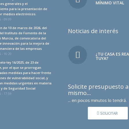
MÍNIMO VITAL
es generales y el
iento para la presentación de
r medios electrónicos.
 - 09:09
n de 10 de marzo de 2026, del
Noticias de interés
del Instituto de Fomento de la
 Murcia, de convocatoria del
e innovación para la mejora de
financiera de las empresas
¿TU CASA ES RE
 - 10:20
TUYA?
eto-ley 16/2025, de 23 de
, por el que se prorrogan
adas medidas para hacer frente
ones de vulnerabilidad social, y
an medidas urgentes en materia
Solicite presupuesto 
a y de Seguridad Social
mismo…
 - 17:59
... en pocos minutos lo tendrá.
SOLICITAR