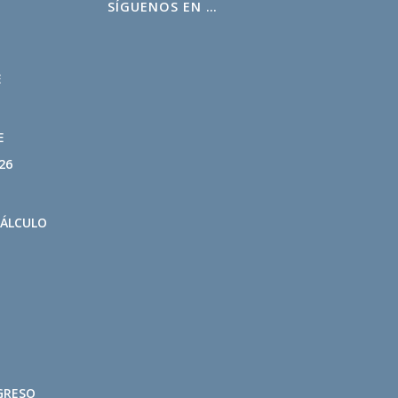
SÍGUENOS EN …
L
E
E
26
CÁLCULO
GRESO