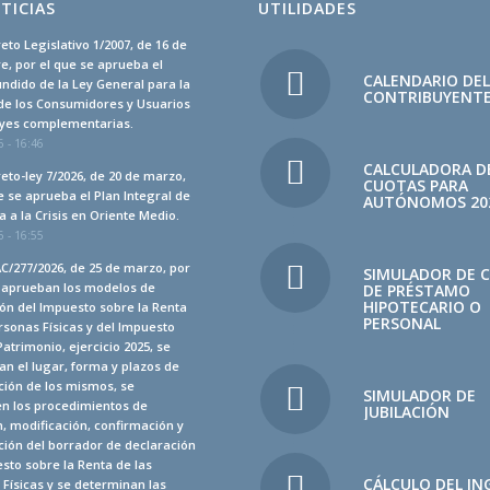
TICIAS
UTILIDADES
eto Legislativo 1/2007, de 16 de
, por el que se aprueba el
CALENDARIO DE
undido de la Ley General para la
CONTRIBUYENT
de los Consumidores y Usuarios
leyes complementarias.
 - 16:46
CALCULADORA D
eto-ley 7/2026, de 20 de marzo,
CUOTAS PARA
e se aprueba el Plan Integral de
AUTÓNOMOS 20
 a la Crisis en Oriente Medio.
 - 16:55
C/277/2026, de 25 de marzo, por
SIMULADOR DE 
e aprueban los modelos de
DE PRÉSTAMO
HIPOTECARIO O
ón del Impuesto sobre la Renta
PERSONAL
rsonas Físicas y del Impuesto
Patrimonio, ejercicio 2025, se
n el lugar, forma y plazos de
ción de los mismos, se
SIMULADOR DE
en los procedimientos de
JUBILACIÓN
, modificación, confirmación y
ión del borrador de declaración
sto sobre la Renta de las
CÁLCULO DEL IN
Físicas y se determinan las