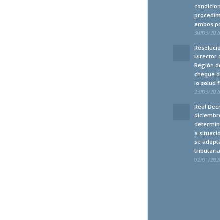
condicion
procedim
ambos po
30/03/2026
Resolució
Director 
Región de
cheque d
la salud 
23/03/2026
Real Decr
diciembre
determin
a situaci
se adopt
tributari
02/01/2026