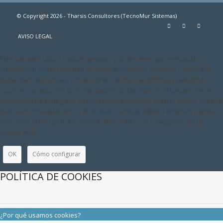
© Copyright 2026 - Tharsis Consultores (TecnoMur Sistemas)
AVISO LEGAL
Este sitio web utiliza Cookies propias y de terceros, para recopilar
información con la finalidad de mejorar nuestros servicios y mostrarle
publicidad relacionada con sus preferencias. Si continua navegando,
supone la aceptación de la instalación de las mismas. El usuario tiene la
posibilidad de configurar su navegador pudiendo, si así lo desea, impedir
que sean instaladas en su disco duro, aunque deberá tener en cuenta
que dicha acción podrá ocasionar dificultades de navegación de la
página web.
OK
Cómo configurar
POLÍTICA DE COOKIES
¿Por qué usamos cookies?