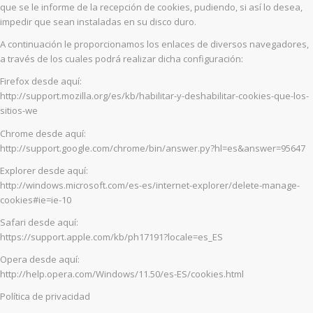
que se le informe de la recepción de cookies, pudiendo, si así lo desea,
impedir que sean instaladas en su disco duro.
A continuación le proporcionamos los enlaces de diversos navegadores,
a través de los cuales podrá realizar dicha configuración:
Firefox desde aquí:
http://support.mozilla.org/es/kb/habilitar-y-deshabilitar-cookies-que-los-
sitios-we
Chrome desde aquí:
http://support.google.com/chrome/bin/answer.py?hl=es&answer=95647
Explorer desde aquí:
http://windows.microsoft.com/es-es/internet-explorer/delete-manage-
cookies#ie=ie-10
Safari desde aquí:
https://support.apple.com/kb/ph17191?locale=es_ES
Opera desde aquí:
http://help.opera.com/Windows/11.50/es-ES/cookies.html
Política de privacidad