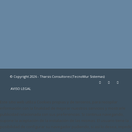
© Copyright 2026 - Tharsis Consultores (TecnoMur Sistemas)
AVISO LEGAL
Este sitio web utiliza Cookies propias y de terceros, para recopilar
información con la finalidad de mejorar nuestros servicios y mostrarle
publicidad relacionada con sus preferencias. Si continua navegando,
supone la aceptación de la instalación de las mismas. El usuario tiene la
posibilidad de configurar su navegador pudiendo, si así lo desea, impedir