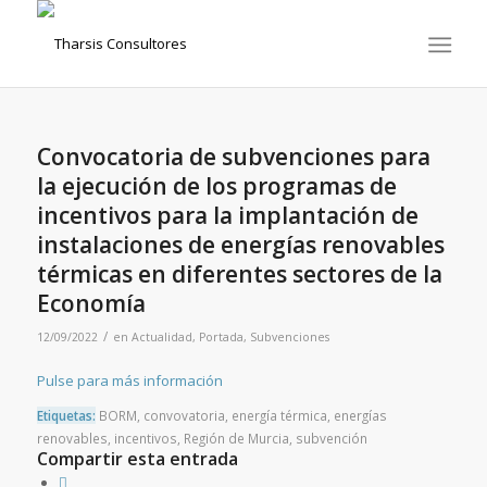
Convocatoria de subvenciones para
la ejecución de los programas de
incentivos para la implantación de
instalaciones de energías renovables
térmicas en diferentes sectores de la
Economía
/
12/09/2022
en
Actualidad
,
Portada
,
Subvenciones
Pulse para más información
Etiquetas:
BORM
,
convovatoria
,
energía térmica
,
energías
renovables
,
incentivos
,
Región de Murcia
,
subvención
Compartir esta entrada