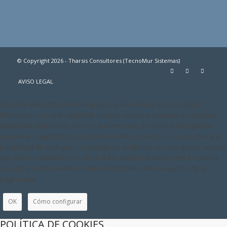
© Copyright 2026 - Tharsis Consultores (TecnoMur Sistemas)
AVISO LEGAL
Este sitio web utiliza Cookies propias y de terceros, para recopilar
información con la finalidad de mejorar nuestros servicios y mostrarle
publicidad relacionada con sus preferencias. Si continua navegando,
supone la aceptación de la instalación de las mismas. El usuario tiene la
posibilidad de configurar su navegador pudiendo, si así lo desea, impedir
que sean instaladas en su disco duro, aunque deberá tener en cuenta
que dicha acción podrá ocasionar dificultades de navegación de la
página web.
OK
Cómo configurar
POLÍTICA DE COOKIES