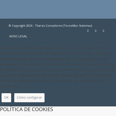
© Copyright 2026 - Tharsis Consultores (TecnoMur Sistemas)
AVISO LEGAL
Este sitio web utiliza Cookies propias y de terceros, para recopilar
información con la finalidad de mejorar nuestros servicios y mostrarle
publicidad relacionada con sus preferencias. Si continua navegando,
supone la aceptación de la instalación de las mismas. El usuario tiene la
posibilidad de configurar su navegador pudiendo, si así lo desea, impedir
que sean instaladas en su disco duro, aunque deberá tener en cuenta
que dicha acción podrá ocasionar dificultades de navegación de la
página web.
OK
Cómo configurar
POLÍTICA DE COOKIES