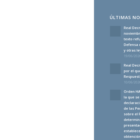
ÚLTIMAS NO
Real Decr
noviembre
texto ref
Defensa 
y otras 
19/06/2026
Real Decr
por el qu
Respuesta
10/06/2026
Orden HA
la que s
declaraci
de las Pe
sobre el 
determina
presenta
establec
obtención