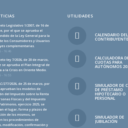
TICIAS
UTILIDADES
eto Legislativo 1/2007, de 16 de
, por el que se aprueba el
CALENDARIO DE
undido de la Ley General para la
CONTRIBUYENT
de los Consumidores y Usuarios
leyes complementarias.
 - 16:46
CALCULADORA D
eto-ley 7/2026, de 20 de marzo,
CUOTAS PARA
e se aprueba el Plan Integral de
AUTÓNOMOS 20
 a la Crisis en Oriente Medio.
 - 16:55
C/277/2026, de 25 de marzo, por
SIMULADOR DE 
e aprueban los modelos de
DE PRÉSTAMO
HIPOTECARIO O
ón del Impuesto sobre la Renta
PERSONAL
rsonas Físicas y del Impuesto
Patrimonio, ejercicio 2025, se
n el lugar, forma y plazos de
ción de los mismos, se
SIMULADOR DE
en los procedimientos de
JUBILACIÓN
, modificación, confirmación y