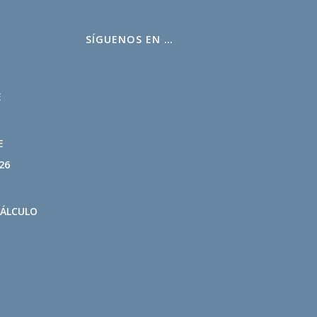
SÍGUENOS EN …
L
E
E
26
CÁLCULO