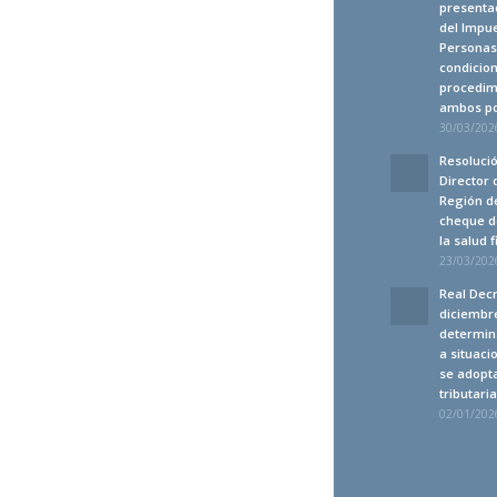
presentac
del Impue
Personas 
condicion
procedim
ambos po
30/03/2026
Resolució
Director 
Región de
cheque d
la salud 
23/03/2026
Real Decr
diciembre
determin
a situaci
se adopt
tributari
02/01/2026