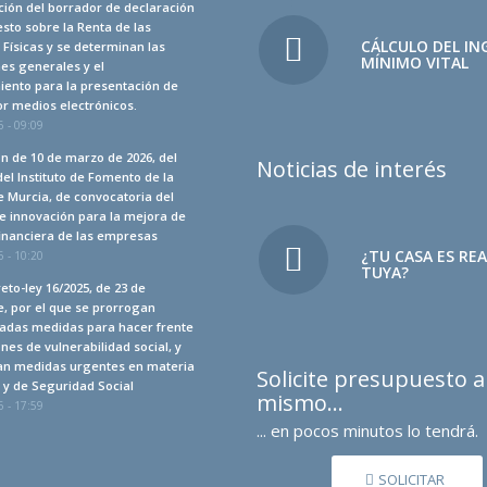
ión del borrador de declaración
sto sobre la Renta de las
CÁLCULO DEL IN
Físicas y se determinan las
MÍNIMO VITAL
es generales y el
iento para la presentación de
r medios electrónicos.
 - 09:09
n de 10 de marzo de 2026, del
Noticias de interés
del Instituto de Fomento de la
 Murcia, de convocatoria del
e innovación para la mejora de
financiera de las empresas
¿TU CASA ES RE
 - 10:20
TUYA?
eto-ley 16/2025, de 23 de
, por el que se prorrogan
adas medidas para hacer frente
ones de vulnerabilidad social, y
an medidas urgentes en materia
Solicite presupuesto 
a y de Seguridad Social
mismo…
 - 17:59
... en pocos minutos lo tendrá.
SOLICITAR