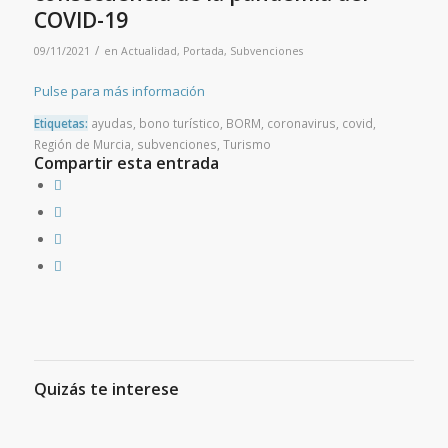
COVID-19
/
09/11/2021
en
Actualidad
,
Portada
,
Subvenciones
Pulse para más información
Etiquetas:
ayudas
,
bono turístico
,
BORM
,
coronavirus
,
covid
,
Región de Murcia
,
subvenciones
,
Turismo
Compartir esta entrada
Quizás te interese