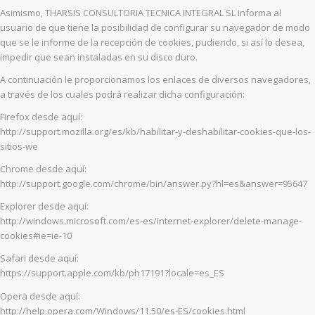
Asimismo, THARSIS CONSULTORIA TECNICA INTEGRAL SL informa al
usuario de que tiene la posibilidad de configurar su navegador de modo
que se le informe de la recepción de cookies, pudiendo, si así lo desea,
impedir que sean instaladas en su disco duro.
A continuación le proporcionamos los enlaces de diversos navegadores,
a través de los cuales podrá realizar dicha configuración:
Firefox desde aquí:
http://support.mozilla.org/es/kb/habilitar-y-deshabilitar-cookies-que-los-
sitios-we
Chrome desde aquí:
http://support.google.com/chrome/bin/answer.py?hl=es&answer=95647
Explorer desde aquí:
http://windows.microsoft.com/es-es/internet-explorer/delete-manage-
cookies#ie=ie-10
Safari desde aquí:
https://support.apple.com/kb/ph17191?locale=es_ES
Opera desde aquí:
http://help.opera.com/Windows/11.50/es-ES/cookies.html