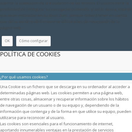
supone la aceptación de la instalación de las mismas. El usuario tiene la
posibilidad de configurar su navegador pudiendo, si así lo desea, impedir
que sean instaladas en su disco duro, aunque deberá tener en cuenta
que dicha acción podrá ocasionar dificultades de navegación de la
página web.
OK
Cómo configurar
POLÍTICA DE COOKIES
¿Por qué usamos cookies?
Una Cookie es un fichero que se descarga en su ordenador al acceder a
determinadas páginas web. Las cookies permiten a una página web,
entre otras cosas, almacenar y recuperar información sobre los hábitos
de navegación de un usuario o de su equipo y, dependiendo de la
información que contenga y de la forma en que utilice su equipo, pueden
utilizarse para reconocer al usuario.
Las cookies son esenciales para el funcionamiento de internet,
aportando innumerables ventajas en la prestación de servicios