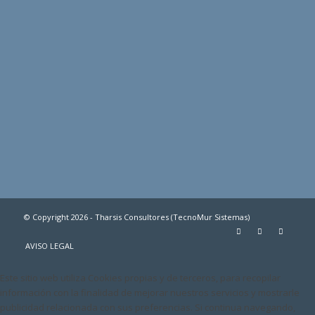
© Copyright 2026 - Tharsis Consultores (TecnoMur Sistemas)
AVISO LEGAL
Este sitio web utiliza Cookies propias y de terceros, para recopilar
información con la finalidad de mejorar nuestros servicios y mostrarle
publicidad relacionada con sus preferencias. Si continua navegando,