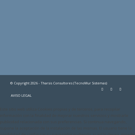
© Copyright 2026 - Tharsis Consultores (TecnoMur Sistemas)
AVISO LEGAL
Este sitio web utiliza Cookies propias y de terceros, para recopilar
información con la finalidad de mejorar nuestros servicios y mostrarle
publicidad relacionada con sus preferencias. Si continua navegando,
supone la aceptación de la instalación de las mismas. El usuario tiene la
posibilidad de configurar su navegador pudiendo, si así lo desea, impedir