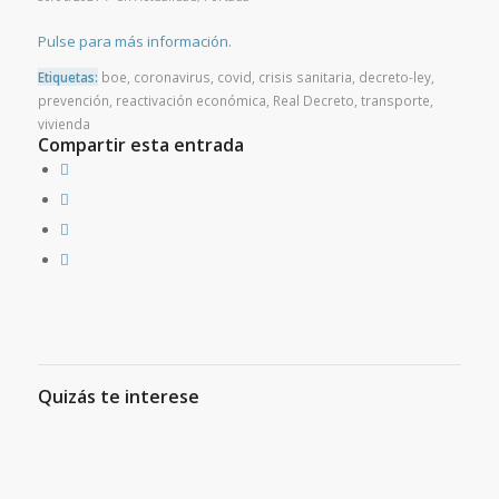
Pulse para más información.
Etiquetas:
boe
,
coronavirus
,
covid
,
crisis sanitaria
,
decreto-ley
,
prevención
,
reactivación económica
,
Real Decreto
,
transporte
,
vivienda
Compartir esta entrada
Quizás te interese