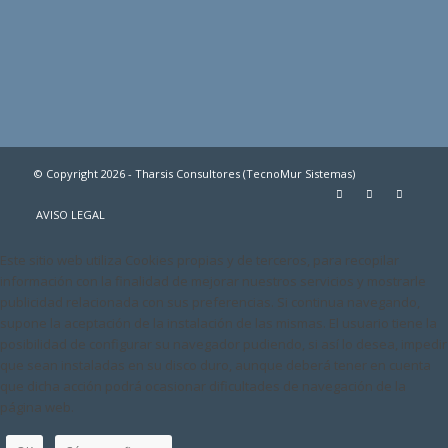
© Copyright 2026 - Tharsis Consultores (TecnoMur Sistemas)
AVISO LEGAL
Este sitio web utiliza Cookies propias y de terceros, para recopilar
información con la finalidad de mejorar nuestros servicios y mostrarle
publicidad relacionada con sus preferencias. Si continua navegando,
supone la aceptación de la instalación de las mismas. El usuario tiene la
posibilidad de configurar su navegador pudiendo, si así lo desea, impedir
que sean instaladas en su disco duro, aunque deberá tener en cuenta
que dicha acción podrá ocasionar dificultades de navegación de la
página web.