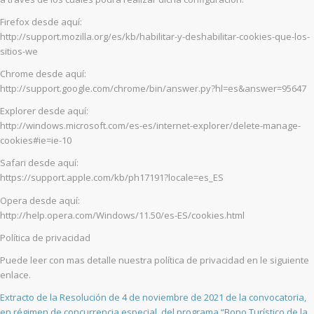
Firefox desde aquí:
http://support.mozilla.org/es/kb/habilitar-y-deshabilitar-cookies-que-los-
sitios-we
Chrome desde aquí:
http://support.google.com/chrome/bin/answer.py?hl=es&answer=95647
Explorer desde aquí:
http://windows.microsoft.com/es-es/internet-explorer/delete-manage-
cookies#ie=ie-10
Safari desde aquí:
https://support.apple.com/kb/ph17191?locale=es_ES
Opera desde aquí:
http://help.opera.com/Windows/11.50/es-ES/cookies.html
Política de privacidad
Puede leer con mas detalle nuestra política de privacidad en le siguiente
enlace.
Extracto de la Resolución de 4 de noviembre de 2021 de la convocatoria,
en régimen de concurrencia especial, del programa “Bono Turístico de la